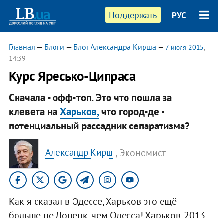
Поддержать
РУС
Главная
—
Блоги
—
Блог Александра Кирша
—
7 июля 2015
,
14:39
Курс Яресько-Ципраса
Сначала - офф-топ. Это что пошла за
клевета на
Харьков,
что город-де -
потенциальный рассадник сепаратизма?
, Экономист
Александр Кирш
Как я сказал в Одессе, Харьков это ещё
больше не Донецк, чем Одесса! Харьков-2013