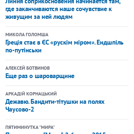
Линия соприкосновения начинается там,
где заканчиваются наше сочувствие к
живущим за ней людям
МИКОЛА ГОЛОМША
Греція стає в ЄС «рускім міром». Ендшпіль
по-путінськи
АЛЕКСЕЙ БОТВИНОВ
Еще раз о шароварщине
АРКАДІЙ КОРНАЦЬКИЙ
Дежавю. Бандити-тітушки на полях
Чаусово-2
ПЯТИМИНУТКА "МИРА"