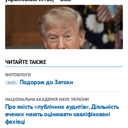
ЧИТАЙТЕ ТАКЖЕ
ФОТОБЛОГИ
Подорож до Затоки
ФОТО
НАЦІОНАЛЬНА АКАДЕМІЯ НАУК УКРАЇНИ
Про якість «публічних аудитів». Діяльність
вчених мають оцінювати кваліфіковані
фахівці