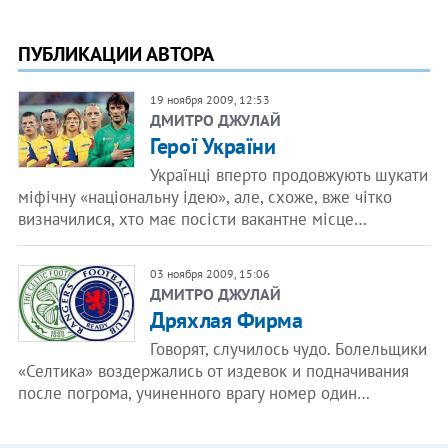
ПУБЛИКАЦИИ АВТОРА
19 ноября 2009, 12:53
ДМИТРО ДЖУЛАЙ
Герої України
Українці вперто продовжують шукати
міфічну «національну ідею», але, схоже, вже чітко
визначилися, хто має посісти вакантне місце…
03 ноября 2009, 15:06
ДМИТРО ДЖУЛАЙ
Дряхлая Фирма
Говорят, случилось чудо. Болельщики
«Селтика» воздержались от издевок и подначивания
после погрома, учиненного врагу номер один…