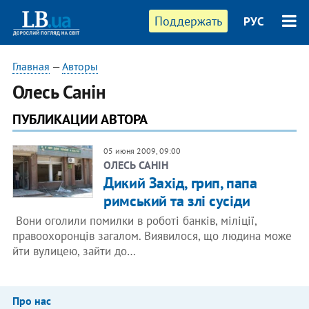
Поддержать
РУС
Главная
—
Авторы
Олесь Санін
ПУБЛИКАЦИИ АВТОРА
05 июня 2009, 09:00
ОЛЕСЬ САНІН
Дикий Захід, грип, папа
римський та злі сусіди
Вони оголили помилки в роботі банків, міліції,
правоохоронців загалом. Виявилося, що людина може
йти вулицею, зайти до…
Про нас