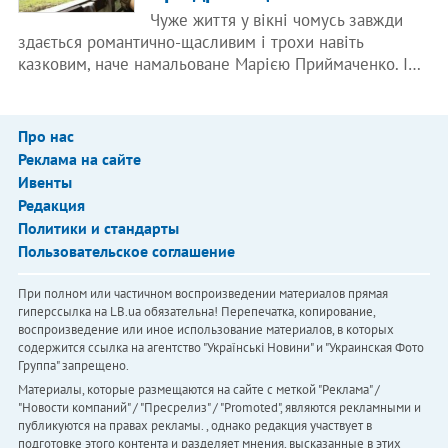
Чуже життя у вікні чомусь завжди
здається романтично-щасливим і трохи навіть
казковим, наче намальоване Марією Приймаченко. І…
Про нас
Реклама на сайте
Ивенты
Редакция
Политики и стандарты
Пользовательское соглашение
При полном или частичном воспроизведении материалов прямая
гиперссылка на LB.ua обязательна! Перепечатка, копирование,
воспроизведение или иное использование материалов, в которых
содержится ссылка на агентство "Українськi Новини" и "Украинская Фото
Группа" запрещено.
Материалы, которые размещаются на сайте с меткой "Реклама" /
"Новости компаний" / "Пресрелиз" / "Promoted", являются рекламными и
публикуются на правах рекламы. , однако редакция участвует в
подготовке этого контента и разделяет мнения, высказанные в этих