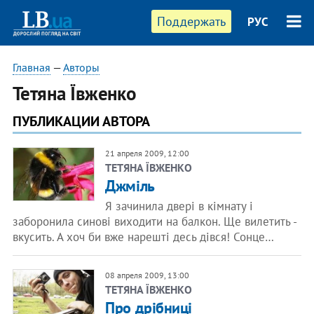
Поддержать
РУС
Главная
—
Авторы
Тетяна Ївженко
ПУБЛИКАЦИИ АВТОРА
21 апреля 2009, 12:00
ТЕТЯНА ЇВЖЕНКО
Джміль
Я зачинила двері в кімнату і
заборонила синові виходити на балкон. Ще вилетить -
вкусить. А хоч би вже нарешті десь дівся! Сонце…
08 апреля 2009, 13:00
ТЕТЯНА ЇВЖЕНКО
Про дрібниці