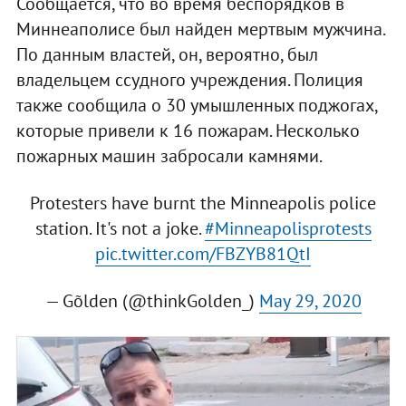
Сообщается, что во время беспорядков в
Миннеаполисе был найден мертвым мужчина.
По данным властей, он, вероятно, был
владельцем ссудного учреждения. Полиция
также сообщила о 30 умышленных поджогах,
которые привели к 16 пожарам. Несколько
пожарных машин забросали камнями.
Protesters have burnt the Minneapolis police
station. It's not a joke.
#Minneapolisprotests
pic.twitter.com/FBZYB81QtI
— Gõlden (@thinkGolden_)
May 29, 2020