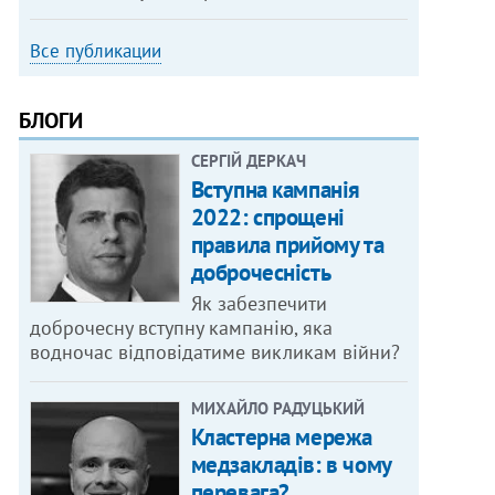
Все публикации
БЛОГИ
СЕРГІЙ ДЕРКАЧ
Вступна кампанія
2022: спрощені
правила прийому та
доброчесність
Як забезпечити
доброчесну вступну кампанію, яка
водночас відповідатиме викликам війни?
МИХАЙЛО РАДУЦЬКИЙ
Кластерна мережа
медзакладів: в чому
перевага?