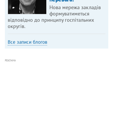
Нова мережа закладів
формуватиметься
відповідно до принципу госпітальних
округів.
Все записи блогов
РЕКЛАМА