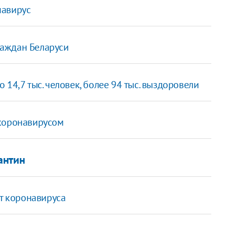
навирус
граждан Беларуси
14,7 тыс. человек, более 94 тыс. выздоровели
 коронавирусом
антин
от коронавируса