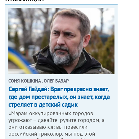
СОНЯ КОШКІНА , ОЛЕГ БАЗАР
Сергей Гайдай: Враг прекрасно знает,
где дом престарелых, он знает, когда
стреляет в детский садик
«Мэрам оккупированных городов
угрожают – давайте, рулите городом, а
они отказываются: вы повесили
российский триколор, мы под этой