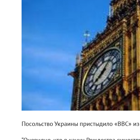
Посольство Украины пристыдило «ВВС» из-
“Очевидно, что в канун Рождества существу