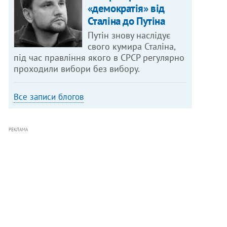
«демократія» від
Сталіна до Путіна
Путін знову наслідує
свого кумира Сталіна,
під час правління якого в СРСР регулярно
проходили вибори без вибору.
Все записи блогов
РЕКЛАМА