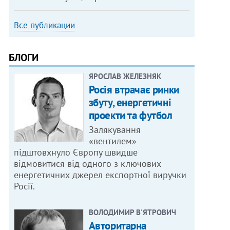
Все публикации
БЛОГИ
ЯРОСЛАВ ЖЕЛЕЗНЯК
Росія втрачає ринки
збуту, енергетичні
проекти та футбол
Залякування
«вентилем»
підштовхнуло Європу швидше
відмовитися від одного з ключових
енергетичних джерел експортної виручки
Росії.
ВОЛОДИМИР В'ЯТРОВИЧ
Авторитарна