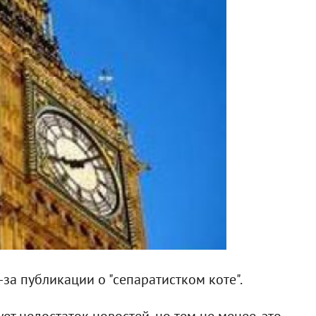
за публикации о "сепаратистком коте".
ет недостаток новостей, но тем не менее, это