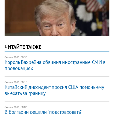
ЧИТАЙТЕ ТАКЖЕ
04 мая 2012, 00:30
Король Бахрейна обвинил иностранные СМИ в
провокациях
04 мая 2012, 00:10
Китайский диссидент просил США помочь ему
выехать за границу
04 мая 2012, 00:03
​В Болгарии решили "подстраховать"