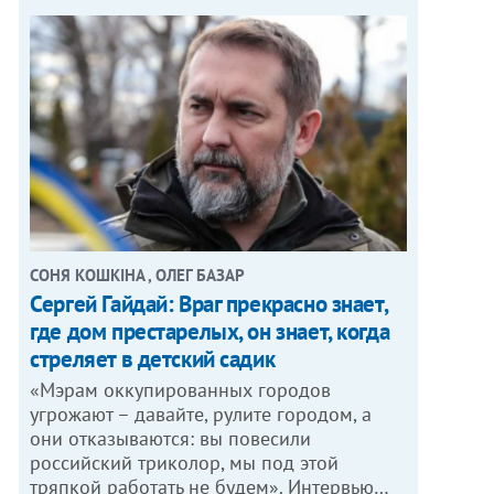
СОНЯ КОШКІНА , ОЛЕГ БАЗАР
Сергей Гайдай: Враг прекрасно знает,
где дом престарелых, он знает, когда
стреляет в детский садик
«Мэрам оккупированных городов
угрожают – давайте, рулите городом, а
они отказываются: вы повесили
российский триколор, мы под этой
тряпкой работать не будем». Интервью…