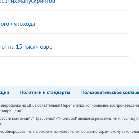
ревних манускриптов
кого лунохода
т на 15 тысяч евро
кция
Политики и стандарты
Пользовательское соглаш
перссылка на LB.ua обязательна! Перепечатка, копирование, воспроизведени
а" запрещено.
вости компаний" / "Пресрелиз" / "Promoted", являются рекламными и публикуют
х.
ия, обнародованные в рекламных материалах. Согласно украинскому законодат