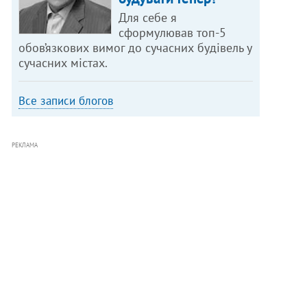
Для себе я
сформулював топ-5
обов’язкових вимог до сучасних будівель у
сучасних містах.
Все записи блогов
РЕКЛАМА