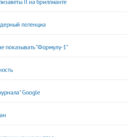
изаветы II на бриллианте
ядерный потенциа
не показывать "Формулу-1"
ность
урнала" Google
тан