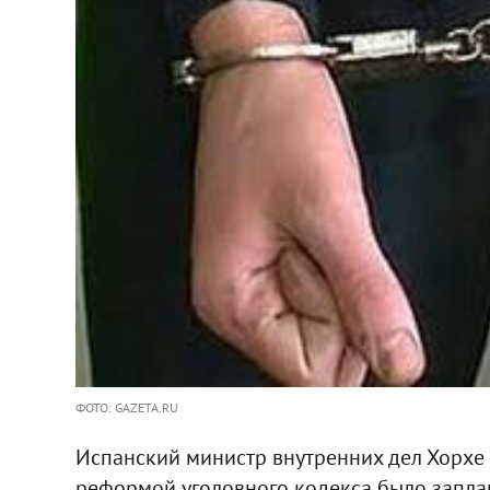
ФОТО: GAZETA.RU
Испанский министр внутренних дел Хорхе 
реформой уголовного кодекса было запла