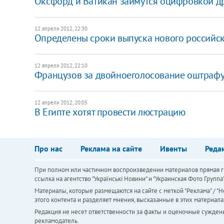
Оксфорд и Ватикан займутся оцифровкой д
12 апреля 2012, 22:30
Определены сроки выпуска нового российс
12 апреля 2012, 22:10
Французов за двойноеголосование оштрафую
12 апреля 2012, 20:05
В Египте хотят провести люстрацию
Про нас
Реклама на сайте
Ивенты
Реда
При полном или частичном воспроизведении материалов прямая ги
ссылка на агентство "Українськi Новини" и "Украинская Фото Групп
Материалы, которые размещаются на сайте с меткой "Реклама" / "Но
этого контента и разделяет мнения, высказанные в этих материала
Редакция не несет ответственности за факты и оценочные сужден
рекламодатель.