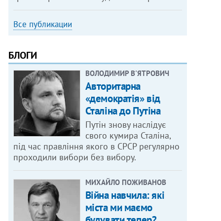
Все публикации
БЛОГИ
ВОЛОДИМИР В'ЯТРОВИЧ
Авторитарна
«демократія» від
Сталіна до Путіна
Путін знову наслідує
свого кумира Сталіна,
під час правління якого в СРСР регулярно
проходили вибори без вибору.
МИХАЙЛО ПОЖИВАНОВ
Війна навчила: які
міста ми маємо
будувати тепер?