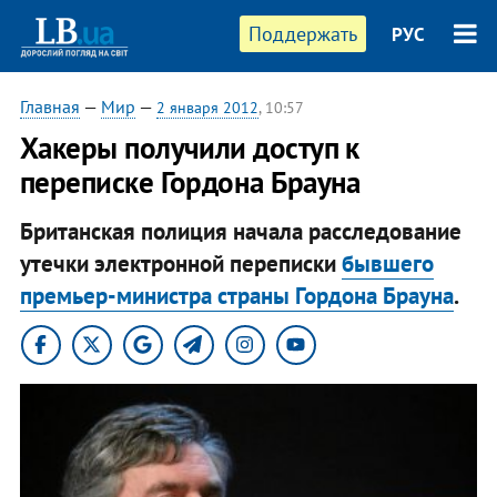
Поддержать
РУС
Главная
—
Мир
—
2 января 2012
, 10:57
​Хакеры получили доступ к
переписке Гордона Брауна
Британская полиция начала расследование
утечки электронной переписки
бывшего
премьер-министра страны Гордона Брауна
.