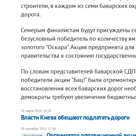
строители, в каждом из семи баварских о
дорога.
Семерым финалистам будут присуждены се
безусловный победитель по количеству ям
золотого "Оскара". Акция предпринята для
правительства к состоянию государствен
По словам представителей баварской СДПГ
победители акции "Бац!" были отремонтиро
восстановления всех баварских дорог нео
демократы требуют увеличения бюджетных
31 марта 2010, 19:28
Власти Киева обещают подлатать дороги
09 сентября 2011, 17:38
Организатор оппозиционной акци
ЭКСКЛЮЗИВ