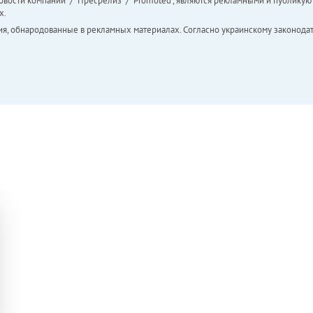
вости компаний" / "Пресрелиз" / "Promoted", являются рекламными и публикуют
х.
ия, обнародованные в рекламных материалах. Согласно украинскому законодат