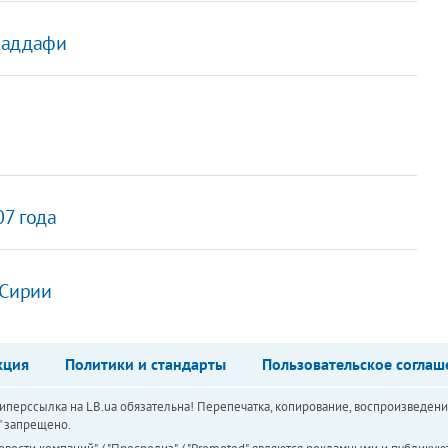
Каддафи
07 года
 Сирии
кция
Политики и стандарты
Пользовательское соглаш
перссылка на LB.ua обязательна! Перепечатка, копирование, воспроизведени
а" запрещено.