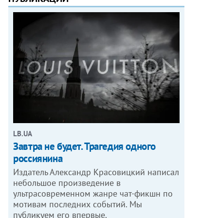
LB.UA
Завтра не будет. Трагедия одного
россиянина
Издатель Александр Красовицкий написал
небольшое произведение в
ультрасовременном жанре чат-фикшн по
мотивам последних событий. Мы
публикуем его впервые.