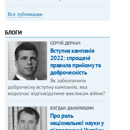
Все публикации
БЛОГИ
СЕРГІЙ ДЕРКАЧ
Вступна кампанія
2022: спрощені
правила прийому та
доброчесність
Як забезпечити
доброчесну вступну кампанію, яка
водночас відповідатиме викликам війни?
БОГДАН ДАНИЛИШИН
Про роль
національної науки у