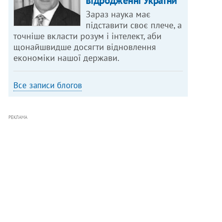
відродженні України
Зараз наука має
підставити своє плече, а
точніше вкласти розум і інтелект, аби
щонайшвидше досягти відновлення
економіки нашої держави.
Все записи блогов
РЕКЛАМА