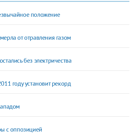
езвычайное положение
мерла от отравления газом
стались без электричества
011 году установит рекорд
Западом
ры с оппозицией