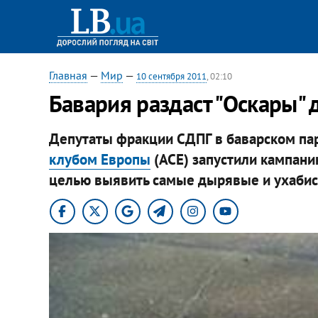
Главная
—
Мир
—
10 сентября 2011
, 02:10
Бавария раздаст "Оскары
Депутаты фракции СДПГ в баварском па
клубом Европы
(ACE) запустили кампанию
целью выявить самые дырявые и ухабис