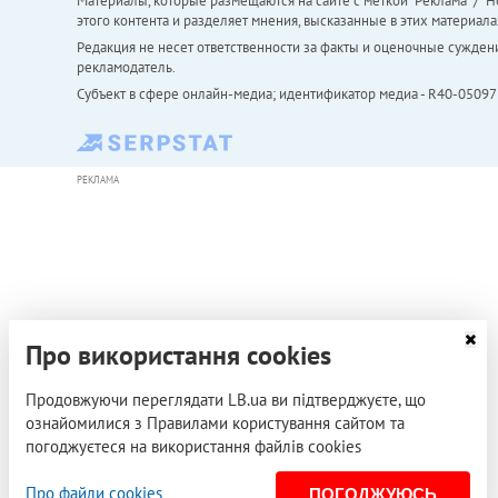
Материалы, которые размещаются на сайте с меткой "Реклама" / "Но
этого контента и разделяет мнения, высказанные в этих материала
Редакция не несет ответственности за факты и оценочные сужден
рекламодатель.
Субъект в сфере онлайн-медиа; идентификатор медиа - R40-05097
РЕКЛАМА
Про використання cookies
Продовжуючи переглядати LB.ua ви підтверджуєте, що
ознайомилися з Правилами користування сайтом та
погоджуєтеся на використання файлів cookies
Про файли cookies
ПОГОДЖУЮСЬ