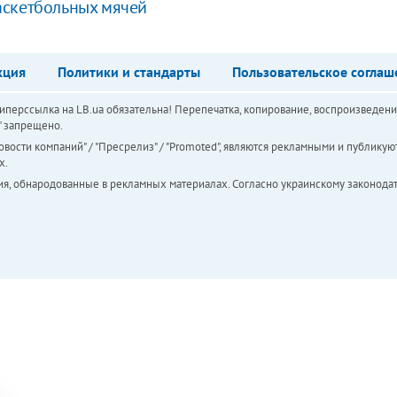
аскетбольных мячей
кция
Политики и стандарты
Пользовательское соглаш
перссылка на LB.ua обязательна! Перепечатка, копирование, воспроизведени
а" запрещено.
вости компаний" / "Пресрелиз" / "Promoted", являются рекламными и публикуют
х.
ия, обнародованные в рекламных материалах. Согласно украинскому законодат