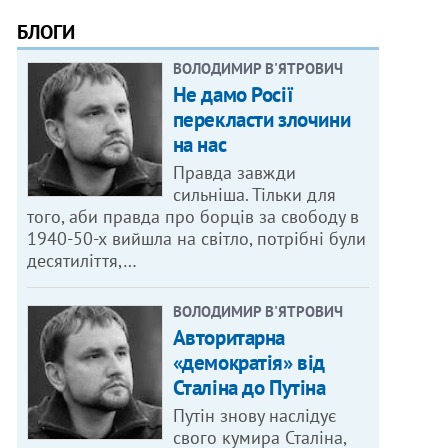
БЛОГИ
ВОЛОДИМИР В'ЯТРОВИЧ
Не дамо Росії
перекласти злочини
на нас
Правда завжди
сильніша. Тільки для
того, аби правда про борців за свободу в
1940-50-х вийшла на світло, потрібні були
десятиліття,…
ВОЛОДИМИР В'ЯТРОВИЧ
Авторитарна
«демократія» від
Сталіна до Путіна
Путін знову наслідує
свого кумира Сталіна,