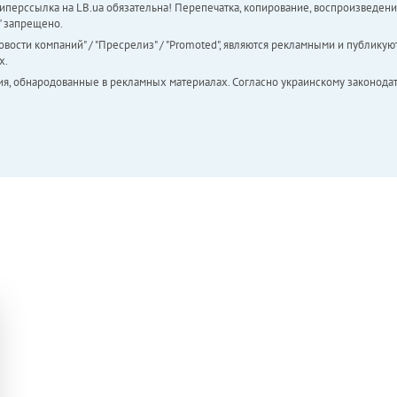
перссылка на LB.ua обязательна! Перепечатка, копирование, воспроизведени
а" запрещено.
вости компаний" / "Пресрелиз" / "Promoted", являются рекламными и публикуют
х.
ия, обнародованные в рекламных материалах. Согласно украинскому законодат