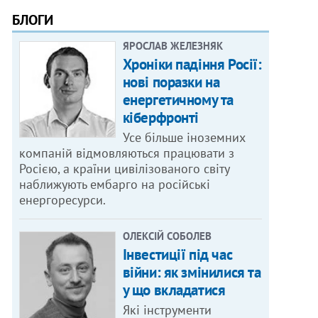
БЛОГИ
ЯРОСЛАВ ЖЕЛЕЗНЯК
Хроніки падіння Росії:
нові поразки на
енергетичному та
кіберфронті
Усе більше іноземних
компаній відмовляються працювати з
Росією, а країни цивілізованого світу
наближують ембарго на російські
енергоресурси.
ОЛЕКСІЙ СОБОЛЕВ
Інвестиції під час
війни: як змінилися та
у що вкладатися
Які інструменти