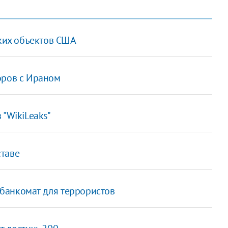
ских объектов США
оров с Ираном
 "WikiLeaks"
ставе
й банкомат для террористов