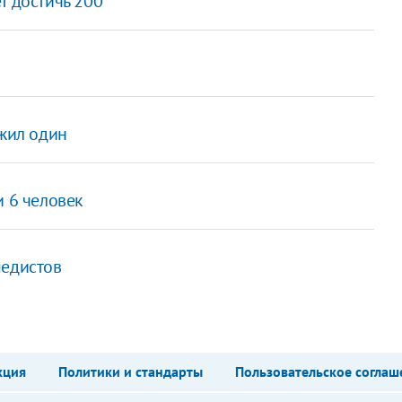
т достичь 200
ыжил один
и 6 человек
педистов
кция
Политики и стандарты
Пользовательское соглаш