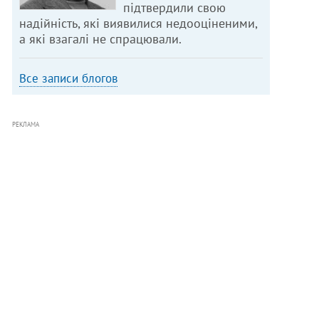
підтвердили свою
надійність, які виявилися недооціненими,
а які взагалі не спрацювали.
Все записи блогов
РЕКЛАМА