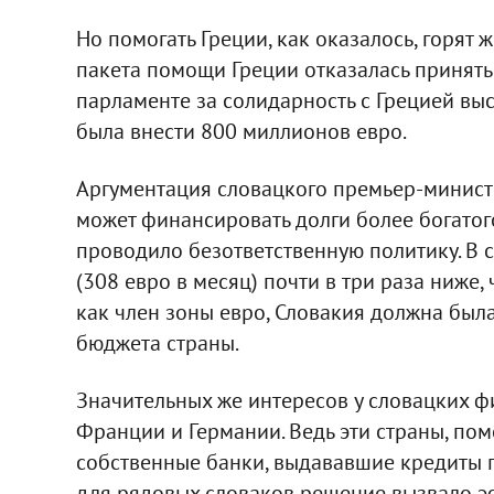
Но помогать Греции, как оказалось, горят
пакета помощи Греции отказалась принять 
парламенте за солидарность с Грецией выс
была внести 800 миллионов евро.
Аргументация словацкого премьер-минист
может финансировать долги более богатого
проводило безответственную политику. В 
(308 евро в месяц) почти в три раза ниже,
как член зоны евро, Словакия должна был
бюджета страны.
Значительных же интересов у словацких фи
Франции и Германии. Ведь эти страны, пом
собственные банки, выдававшие кредиты г
для рядовых словаков решение вызвало э