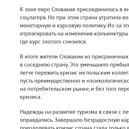
К зоне евро Словакия присоединилась в я
соцлагеря. Но при этом страна утратила 
монетарную и курсовую политику. Из-за э
отреагировать на изменения конъюнктуры у
где курс злотого снизился.
В итоге жители Словакии из приграничны
в соседнюю страну. Это уменьшило прибыл
легче пережить кризис их польским коллег
пусть преимущественно и «психологическог
на потребительском рынке, и без того пе
кризиса.
Надежды на развитие туризма в связи с п
оправдались. Завершало безрадостную кар
преодолевать кризис страна стала только в