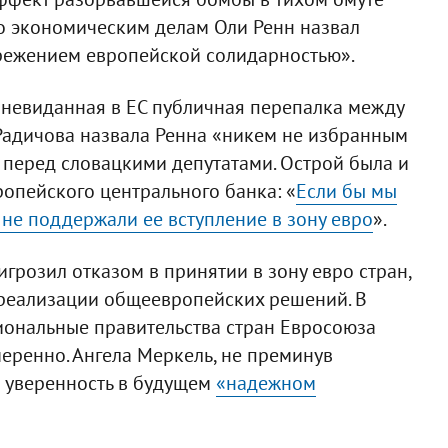
о экономическим делам Оли Ренн назвал
режением европейской солидарностью».
 невиданная в ЕС публичная перепалка между
Радичова назвала Ренна «никем не избранным
 перед словацкими депутатами. Острой была и
опейского центрального банка: «
Если бы мы
 не поддержали ее вступление в зону евро
».
грозил отказом в принятии в зону евро стран,
 реализации общеевропейских решений. В
иональные правительства стран Евросоюза
еренно. Ангела Меркель, не преминув
а уверенность в будущем
«надежном