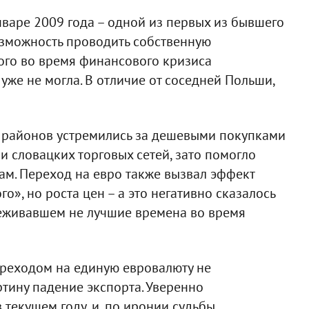
нваре 2009 года – одной из первых из бывшего
возможность проводить собственную
того во время финансового кризиса
же не могла. В отличие от соседней Польши,
х районов устремились за дешевыми покупками
и словацких торговых сетей, зато помогло
ам. Переход на евро также вызвал эффект
о», но роста цен – а это негативно сказалось
реживавшем не лучшие времена во время
ереходом на единую евровалюту не
тину падение экспорта. Уверенно
 текущем году, и, по иронии судьбы,