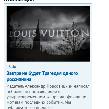
LB.UA
Завтра не будет. Трагедия одного
россиянина
Издатель Александр Красовицкий написал
небольшое произведение в
ультрасовременном жанре чат-фикшн по
мотивам последних событий. Мы
публикуем его впервые.