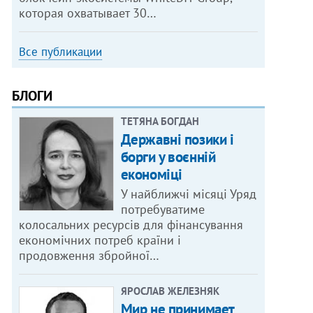
которая охватывает 30…
Все публикации
БЛОГИ
ТЕТЯНА БОГДАН
Державні позики і
борги у воєнній
економіці
У найближчі місяці Уряд
потребуватиме
колосальних ресурсів для фінансування
економічних потреб країни і
продовження збройної…
ЯРОСЛАВ ЖЕЛЕЗНЯК
Мир не принимает