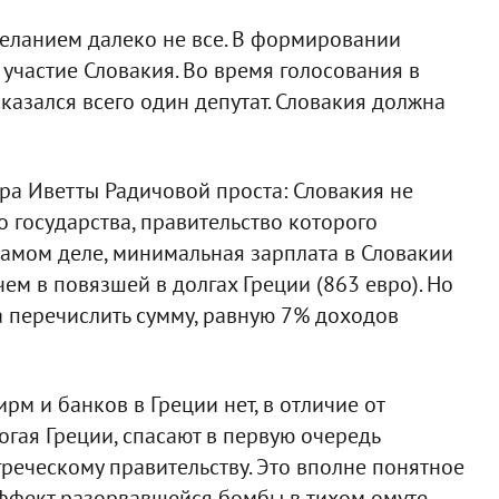
 желанием далеко не все. В формировании
участие Словакия. Во время голосования в
казался всего один депутат. Словакия должна
ра Иветты Радичовой проста: Словакия не
 государства, правительство которого
самом деле, минимальная зарплата в Словакии
 чем в повязшей в долгах Греции (863 евро). Но
а перечислить сумму, равную 7% доходов
рм и банков в Греции нет, в отличие от
огая Греции, спасают в первую очередь
реческому правительству. Это вполне понятное
ффект разорвавшейся бомбы в тихом омуте