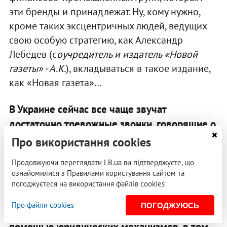
эти бренды и принадлежат. Ну, кому нужно,
кроме таких эксцентричных людей, ведущих
свою особую стратегию, как Александр
Лебедев (с
оучредитель и издатель «Новой
газеты» - А.К.
), вкладываться в такое издание,
как «Новая газета»…
В Украине сейчас все чаще звучат
достаточно тревожные звонки, говорящие о
том, что новую команду не устраивает
Про використання cookies
нынешнее состояние со свободой слова.
Продовжуючи переглядати LB.ua ви підтверджуєте, що
Наиболее показательной является ситуация
ознайомилися з Правилами користування сайтом та
с тремя телекомпаниями. В принципе,
погоджуєтеся на використання файлів cookies
налицо все то, о чем ты рассказал. Одну
Про файли cookies
ПОГОДЖУЮСЬ
телекомпанию душат экономически, а две с
помощью юридических механизмов, в том