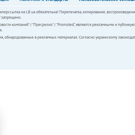
перссылка на LB.ua обязательна! Перепечатка, копирование, воспроизведени
а" запрещено.
вости компаний" / "Пресрелиз" / "Promoted", являются рекламными и публикуют
х.
ия, обнародованные в рекламных материалах. Согласно украинскому законодат