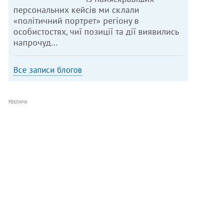
персональних кейсів ми склали
«політичний портрет» регіону в
особистостях, чиї позиції та дії виявились
напрочуд…
Все записи блогов
РЕКЛАМА