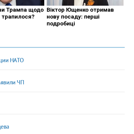
ации НАТО
ъявили ЧП
дева