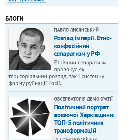
БЛОГИ
ПАВЛО ЛИСЯНСЬКИЙ
Розпад імперії. Етно-
конфесійний
сепаратизм у РФ
Етнічний сепаратизм
провокує як
територіальний розпад, так і системну
форму руйнації Росії.
ОБСЕРВАТОРІЯ ДЕМОКРАТІЇ
Політичний портрет
воюючої Харківщини:
ТОП-5 політичних
трансформацій
Із найяскравіших