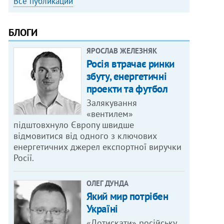
Все публикации
БЛОГИ
ЯРОСЛАВ ЖЕЛЕЗНЯК
Росія втрачає ринки
збуту, енергетичні
проекти та футбол
Залякування
«вентилем»
підштовхнуло Європу швидше
відмовитися від одного з ключових
енергетичних джерел експортної виручки
Росії.
ОЛЕГ ДУНДА
Який мир потрібен
Україні
«Дотискати» російську