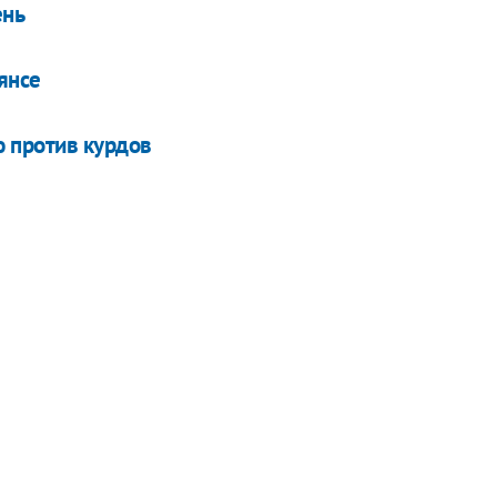
ень
янсе
 против курдов