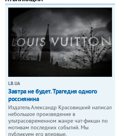
LB.UA
Завтра не будет. Трагедия одного
россиянина
Издатель Александр Красовицкий написал
небольшое произведение в
ультрасовременном жанре чат-фикшн по
мотивам последних событий. Мы
публикуем его впервые.