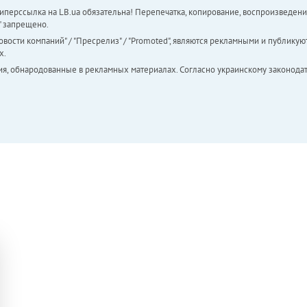
перссылка на LB.ua обязательна! Перепечатка, копирование, воспроизведени
а" запрещено.
вости компаний" / "Пресрелиз" / "Promoted", являются рекламными и публикуют
х.
ия, обнародованные в рекламных материалах. Согласно украинскому законодат