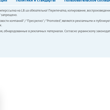
перссылка на LB.ua обязательна! Перепечатка, копирование, воспроизведени
а" запрещено.
вости компаний" / "Пресрелиз" / "Promoted", являются рекламными и публикуют
х.
ия, обнародованные в рекламных материалах. Согласно украинскому законодат