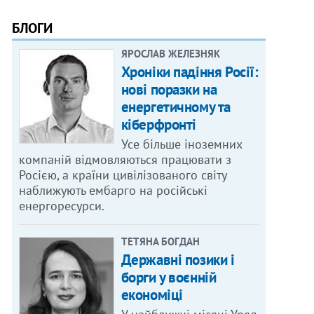
БЛОГИ
ЯРОСЛАВ ЖЕЛЕЗНЯК
Хроніки падіння Росії:
нові поразки на
енергетичному та
кіберфронті
Усе більше іноземних
компаній відмовляються працювати з
Росією, а країни цивілізованого світу
наближують ембарго на російські
енергоресурси.
ТЕТЯНА БОГДАН
Державні позики і
борги у воєнній
економіці