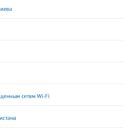
киева
ищенным сетям Wi-Fi
истана