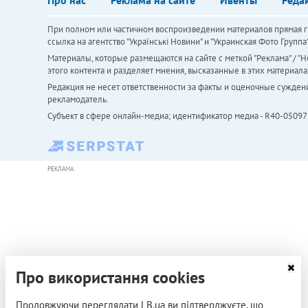
При полном или частичном воспроизведении материалов прямая ги
ссылка на агентство "Українськi Новини" и "Украинская Фото Групп
Материалы, которые размещаются на сайте с меткой "Реклама" / "Но
этого контента и разделяет мнения, высказанные в этих материала
Редакция не несет ответственности за факты и оценочные сужден
рекламодатель.
Субъект в сфере онлайн-медиа; идентификатор медиа - R40-05097
РЕКЛАМА
Про використання cookies
Продовжуючи переглядати LB.ua ви підтверджуєте, що