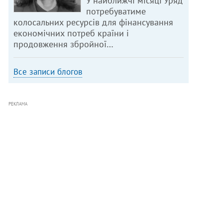
У найближчі місяці Уряд
потребуватиме
колосальних ресурсів для фінансування
економічних потреб країни і
продовження збройної…
Все записи блогов
РЕКЛАМА