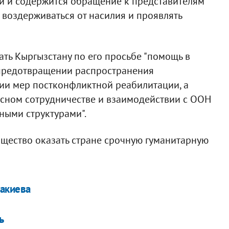
ий и содержится обращение к представителям
 воздерживаться от насилия и проявлять
зать Кыргызстану по его просьбе "помощь в
 предотвращении распространения
ии мер постконфликтной реабилитации, а
есном сотрудничестве и взаимодействии с ООН
ыми структурами".
щество оказать стране срочную гуманитарную
Бакиева
ь