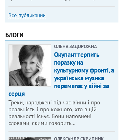
Все публикации
БЛОГИ
ОЛЕНА ЗАДОРОЖНА
Окупант терпить
поразку на
культурному фронті, а
українська музика
перемагає у війні за
серця
Треки, народжені під час війни і про
реальність, і про кожного, хто в цій
реальності існує. Вони наповнені
словами, якими говорить…
ОЛЕКСАНДР СКРИПНИК