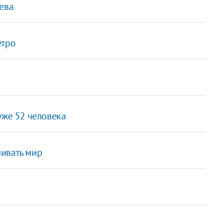
ева
етро
уже 52 человека
ивать мир