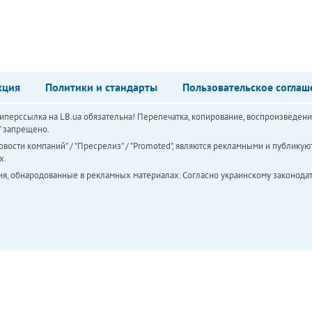
кция
Политики и стандарты
Пользовательское соглаш
перссылка на LB.ua обязательна! Перепечатка, копирование, воспроизведени
а" запрещено.
вости компаний" / "Пресрелиз" / "Promoted", являются рекламными и публикуют
х.
ия, обнародованные в рекламных материалах. Согласно украинскому законодат