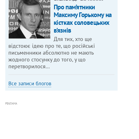
Про пам’ятники
Максиму Горькому на
кістках соловецьких
в’язнів
Для тих, хто ще
відстоює ідею про те, що російські
письменники абсолютно не мають
жодного стосунку до того, у що
перетворилося…
Все записи блогов
РЕКЛАМА