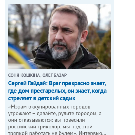
СОНЯ КОШКІНА , ОЛЕГ БАЗАР
Сергей Гайдай: Враг прекрасно знает,
где дом престарелых, он знает, когда
стреляет в детский садик
«Мэрам оккупированных городов
угрожают – давайте, рулите городом, а
они отказываются: вы повесили
российский триколор, мы под этой
тряпкой работать не будем». Интервью…