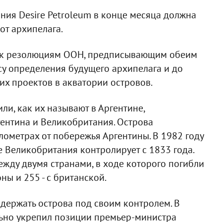
ия Desire Petroleum в конце месяца должна
от архипелага.
и к резолюциям ООН, предписывающим обеим
су определения будущего архипелага и до
их проектов в акватории островов.
и, как их называют в Аргентине,
ентина и Великобритания. Острова
лометрах от побережья Аргентины. В 1982 году
е Великобритания контролирует с 1833 года.
жду двумя странами, в ходе которого погибли
ы и 255 - с британской.
держать острова под своим контролем. В
ьно укрепил позиции премьер-министра