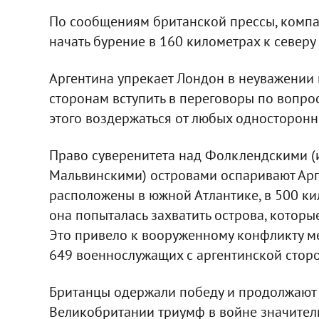
По сообщениям британской прессы, компан
начать бурение в 160 километрах к северу 
Аргентина упрекает Лондон в неуважени
сторонам вступить в переговоры по вопро
этого воздержаться от любых односторонн
Право суверенитета над Фолклендскими (ил
Мальвинскими) островами оспаривают Арг
расположены в южной Атлантике, в 500 ки
она попыталась захватить острова, которы
Это привело к вооруженному конфликту ме
649 военнослужащих с аргентинской сторон
Британцы одержали победу и продолжают 
Великобритании триумф в войне значител