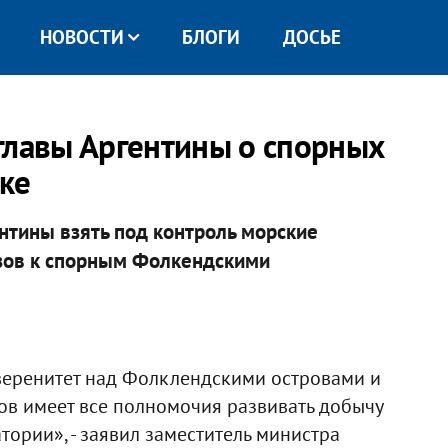
НОВОСТИ
БЛОГИ
ДОСЬЕ
главы Аргентины о спорных
ке
тины взять под контроль морские
узов к спорным Фолкендскими
веренитет над Фолклендскими островами и
вов имеет все полномочия развивать добычу
ории», - заявил заместитель министра