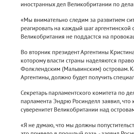
иностранных дел Великобритании по дела
«Мы внимательно следим за развитием си
реагировать на каждый шаг аргентинской ст
Великобритания не поддастся на провока
Во вторник президент Аргентины Кристина
которому власти страны наделяются право
Фолклендским (Мальвинским) островам. К
Аргентины, должно будет получить специа
Секретарь парламентского комитета по д
парламента Эндрю Росинделл заявил, что 
суверенитет Великобритании над островам
«Я не думаю, что мы должны попустительст
это привело в прошлый раз», - заявил Рос