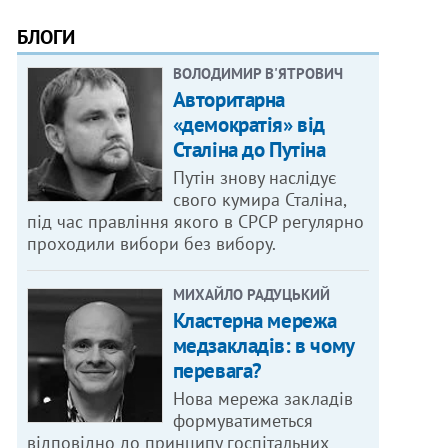
БЛОГИ
ВОЛОДИМИР В'ЯТРОВИЧ
Авторитарна
«демократія» від
Сталіна до Путіна
Путін знову наслідує
свого кумира Сталіна,
під час правління якого в СРСР регулярно
проходили вибори без вибору.
МИХАЙЛО РАДУЦЬКИЙ
Кластерна мережа
медзакладів: в чому
перевага?
Нова мережа закладів
формуватиметься
відповідно до принципу госпітальних