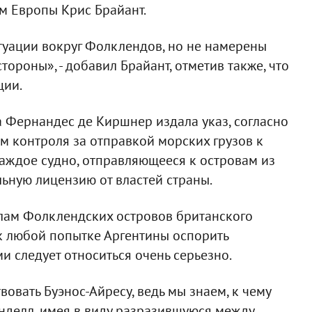
м Европы Крис Брайант.
туации вокруг Фолклендов, но не намерены
ороны», - добавил Брайант, отметив также, что
ции.
 Фернандес де Киршнер издала указ, согласно
м контроля за отправкой морских грузов к
аждое судно, отправляющееся к островам из
льную лицензию от властей страны.
елам Фолклендских островов британского
к любой попытке Аргентины оспорить
и следует относиться очень серьезно.
вовать Буэнос-Айресу, ведь мы знаем, к чему
инделл, имея в виду разразившуюся между