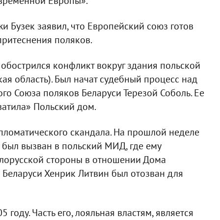
временной Европы».
и Бузек заявил, что Европейский союз готов
притеснения поляков.
а обострился конфликт вокруг здания польской
ая область). Был начат судебный процесс над
го Союза поляков Беларуси Терезой Соболь. Ее
ватила» Польский дом.
пломатического скандала. На прошлой неделе
 был вызван в польский МИД, где ему
лорусской стороны в отношении Дома
в Беларуси Хенрик Литвин был отозван для
 году. Часть его, лояльная властям, является