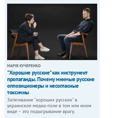
МАРІЯ КУЧЕРЕНКО
"Хорошие русские" как инструмент
пропаганды. Почему мнимые русские
оппозиционеры и несогласные
токсичны
Затягивание "хороших русских" в
украинское медиа-поле в том или ином
виде – это подыгрывание врагу.