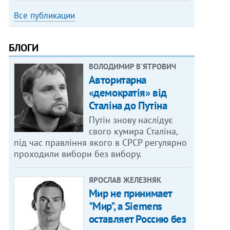
Все публикации
БЛОГИ
ВОЛОДИМИР В'ЯТРОВИЧ
Авторитарна
«демократія» від
Сталіна до Путіна
Путін знову наслідує
свого кумира Сталіна,
під час правління якого в СРСР регулярно
проходили вибори без вибору.
ЯРОСЛАВ ЖЕЛЕЗНЯК
Мир не принимает
"Мир", а Siemens
оставляет Россию без