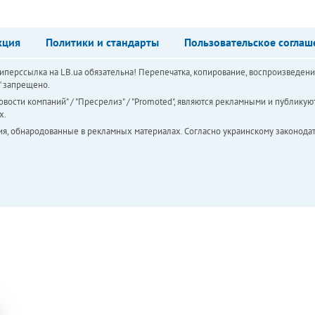
кция
Политики и стандарты
Пользовательское соглаш
перссылка на LB.ua обязательна! Перепечатка, копирование, воспроизведени
а" запрещено.
вости компаний" / "Пресрелиз" / "Promoted", являются рекламными и публикуют
х.
ия, обнародованные в рекламных материалах. Согласно украинскому законодат