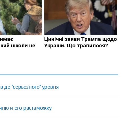
 до "серьезного" уровня
ечню и его растаможку