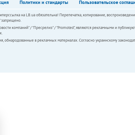
кция
Политики и стандарты
Пользовательское соглаш
перссылка на LB.ua обязательна! Перепечатка, копирование, воспроизведени
а" запрещено.
вости компаний" / "Пресрелиз" / "Promoted", являются рекламными и публикуют
х.
ия, обнародованные в рекламных материалах. Согласно украинскому законодат