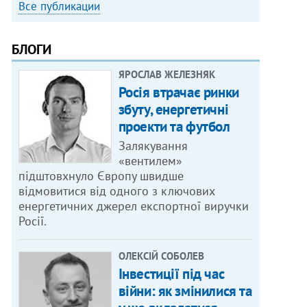
Все публикации
БЛОГИ
ЯРОСЛАВ ЖЕЛЕЗНЯК
Росія втрачає ринки
збуту, енергетичні
проекти та футбол
Залякування
«вентилем»
підштовхнуло Європу швидше
відмовитися від одного з ключових
енергетичних джерел експортної виручки
Росії.
ОЛЕКСІЙ СОБОЛЕВ
Інвестиції під час
війни: як змінилися та