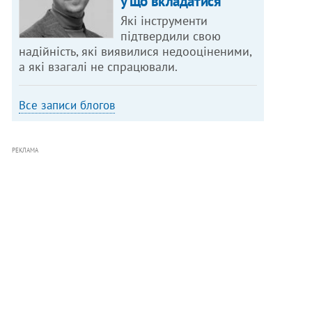
у що вкладатися
Які інструменти
підтвердили свою
надійність, які виявилися недооціненими,
а які взагалі не спрацювали.
Все записи блогов
РЕКЛАМА