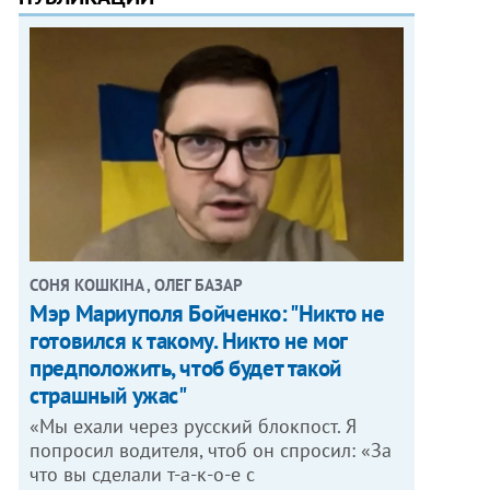
СОНЯ КОШКІНА , ОЛЕГ БАЗАР
Мэр Мариуполя Бойченко: "Никто не
готовился к такому. Никто не мог
предположить, чтоб будет такой
страшный ужас"
«Мы ехали через русский блокпост. Я
попросил водителя, чтоб он спросил: «За
что вы сделали т-а-к-о-е с