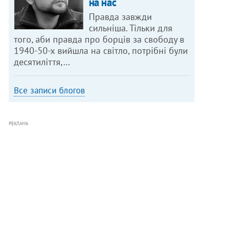
на нас
Правда завжди
сильніша. Тільки для
того, аби правда про борців за свободу в
1940-50-х вийшла на світло, потрібні були
десятиліття,…
Все записи блогов
РЕКЛАМА