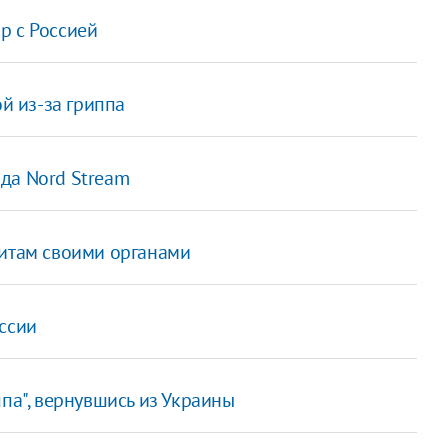
р с Россией
ой из-за гриппа
да Nord Stream
дитам своими органами
ссии
па", вернувшись из Украины