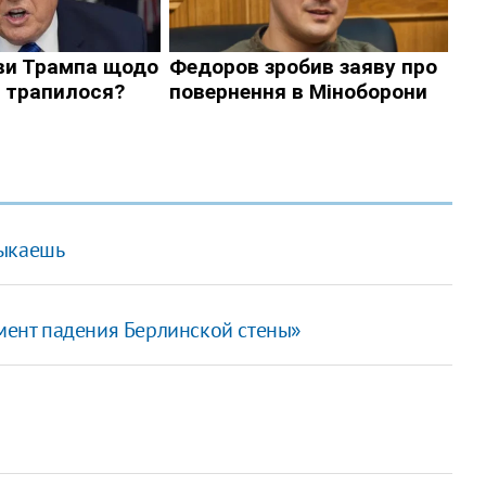
выкаешь
омент падения Берлинской стены»