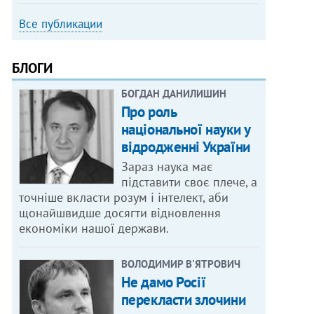
Все публикации
БЛОГИ
БОГДАН ДАНИЛИШИН
Про роль
національної науки у
відродженні України
Зараз наука має
підставити своє плече, а
точніше вкласти розум і інтелект, аби
щонайшвидше досягти відновлення
економіки нашої держави.
ВОЛОДИМИР В'ЯТРОВИЧ
Не дамо Росії
перекласти злочини