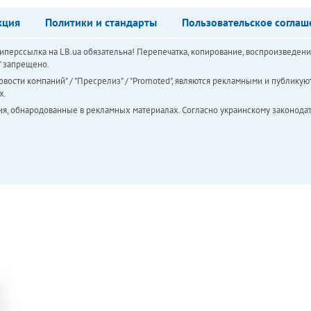
кция
Политики и стандарты
Пользовательское соглаш
перссылка на LB.ua обязательна! Перепечатка, копирование, воспроизведени
а" запрещено.
вости компаний" / "Пресрелиз" / "Promoted", являются рекламными и публикуют
х.
ия, обнародованные в рекламных материалах. Согласно украинскому законодат