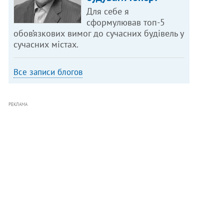
Для себе я
сформулював топ-5
обов’язкових вимог до сучасних будівель у
сучасних містах.
Все записи блогов
РЕКЛАМА