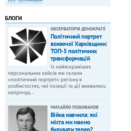
БЛОГИ
ОБСЕРВАТОРІЯ ДЕМОКРАТІЇ
Політичний портрет
воюючої Харківщини:
ТОП-5 політичних
трансформацій
Із найяскравіших
персональних кейсів ми склали
«політичний портрет» регіону в
особистостях, чиї позиції та дії виявились
напрочуд…
МИХАЙЛО ПОЖИВАНОВ
Війна навчила: які
міста ми маємо
будувати тепер?