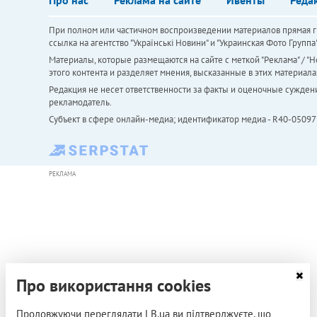
При полном или частичном воспроизведении материалов прямая ги
ссылка на агентство "Українськi Новини" и "Украинская Фото Групп
Материалы, которые размещаются на сайте с меткой "Реклама" / "Но
этого контента и разделяет мнения, высказанные в этих материала
Редакция не несет ответственности за факты и оценочные сужден
рекламодатель.
Субъект в сфере онлайн-медиа; идентификатор медиа - R40-05097
РЕКЛАМА
Про використання cookies
Продовжуючи переглядати LB.ua ви підтверджуєте, що