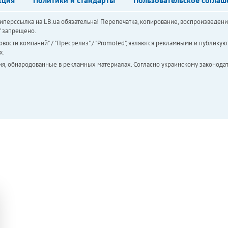
перссылка на LB.ua обязательна! Перепечатка, копирование, воспроизведени
а" запрещено.
вости компаний" / "Пресрелиз" / "Promoted", являются рекламными и публикуют
х.
ия, обнародованные в рекламных материалах. Согласно украинскому законодат