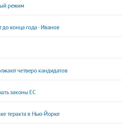
вый режим
 до конца года - Иванов
олжают четверо кандидатов
жать законы ЕС
ке теракта в Нью-Йорке