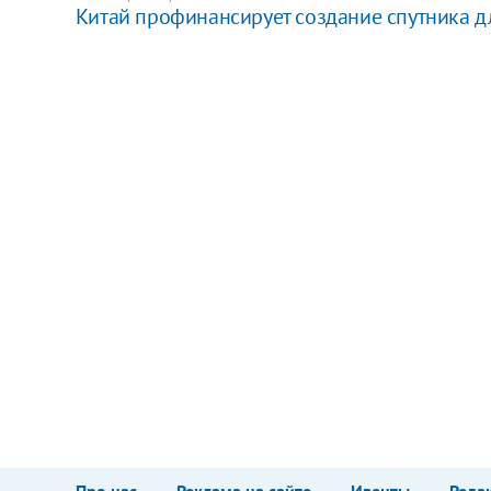
Китай профинансирует создание спутника д
Про нас
Реклама на сайте
Ивенты
Реда