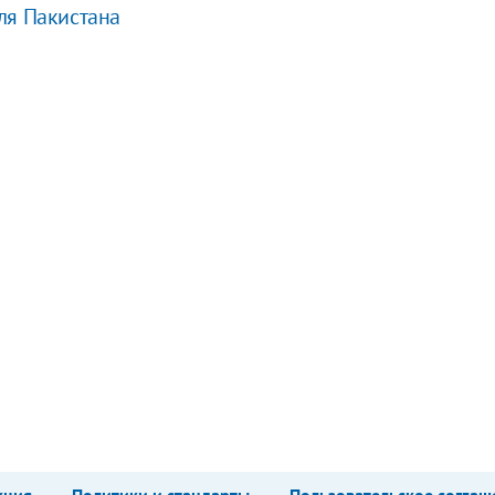
ля Пакистана
кция
Политики и стандарты
Пользовательское соглаш