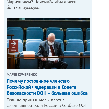
Мариуполем? Почему?». «Вы должны
бояться русскую…
МАРІЯ КУЧЕРЕНКО
​Почему постоянное членство
Российской Федерации в Совете
Безопасности ООН – большая ошибка
Если не принять меры против
сегодняшней роли России в Совбезе ООН