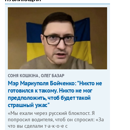
СОНЯ КОШКІНА , ОЛЕГ БАЗАР
Мэр Мариуполя Бойченко: "Никто не
готовился к такому. Никто не мог
предположить, чтоб будет такой
страшный ужас"
«Мы ехали через русский блокпост. Я
попросил водителя, чтоб он спросил: «За
что вы сделали т-а-к-о-е с