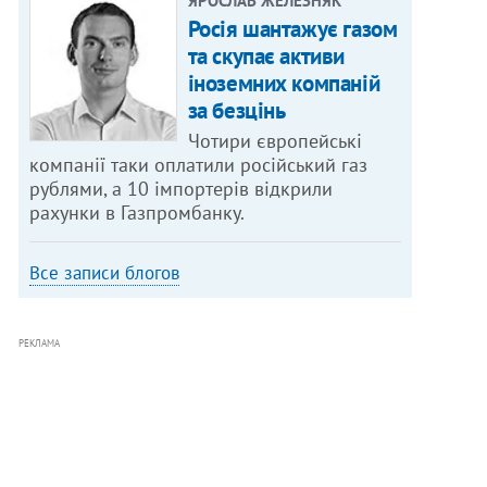
ЯРОСЛАВ ЖЕЛЕЗНЯК
Росія шантажує газом
та скупає активи
іноземних компаній
за безцінь
Чотири європейські
компанії таки оплатили російський газ
рублями, а 10 імпортерів відкрили
рахунки в Газпромбанку.
Все записи блогов
РЕКЛАМА