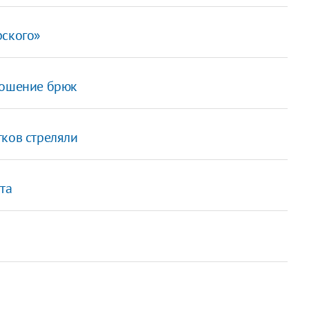
рского»
ношение брюк
тков стреляли
та