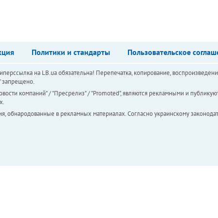
кция
Политики и стандарты
Пользовательское соглаш
перссылка на LB.ua обязательна! Перепечатка, копирование, воспроизведени
а" запрещено.
вости компаний" / "Пресрелиз" / "Promoted", являются рекламными и публикуют
х.
ия, обнародованные в рекламных материалах. Согласно украинскому законодат