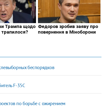
ослевыборных беспорядков
итель F-35C
оектов по борьбе с ожирением