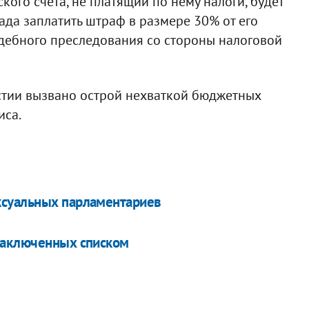
ого счета, не платящий по нему налоги, будет
ада заплатить штраф в размере 30% от его
судебного преследования со стороны налоговой
стии вызвано острой нехваткой бюджетных
иса.
ксуальных парламентариев
заключенных списком