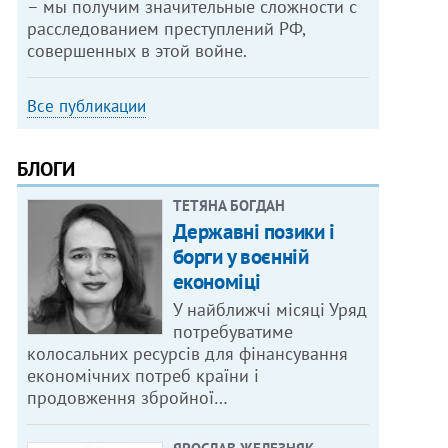
– мы получим значительные сложности с
расследованием преступлений РФ,
совершенных в этой войне.
Все публикации
БЛОГИ
ТЕТЯНА БОГДАН
Державні позики і
борги у воєнній
економіці
У найближчі місяці Уряд
потребуватиме
колосальних ресурсів для фінансування
економічних потреб країни і
продовження збройної…