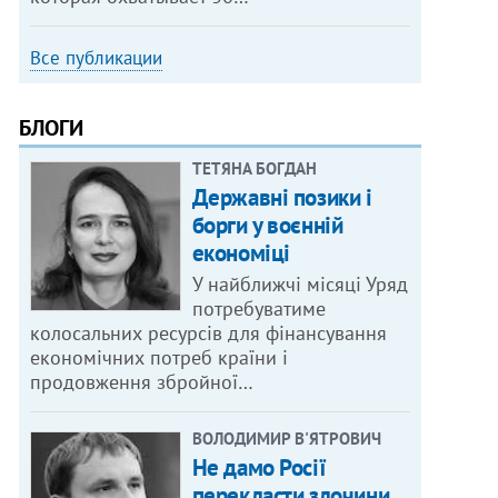
Все публикации
БЛОГИ
ТЕТЯНА БОГДАН
Державні позики і
борги у воєнній
економіці
У найближчі місяці Уряд
потребуватиме
колосальних ресурсів для фінансування
економічних потреб країни і
продовження збройної…
ВОЛОДИМИР В'ЯТРОВИЧ
Не дамо Росії
перекласти злочини