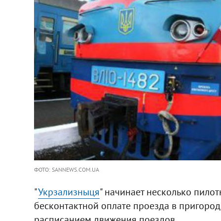
ФОТО: SANNEWS.COM.UA
"
Укрзализныця
" начинает несколько пилот
бесконтактной оплате проезда в пригородн
расписанием движения поездов.