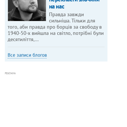
на нас
Правда завжди
сильніша. Тільки для
того, аби правда про борців за свободу в
1940-50-х вийшла на світло, потрібні були
десятиліття,…
Все записи блогов
РЕКЛАМА