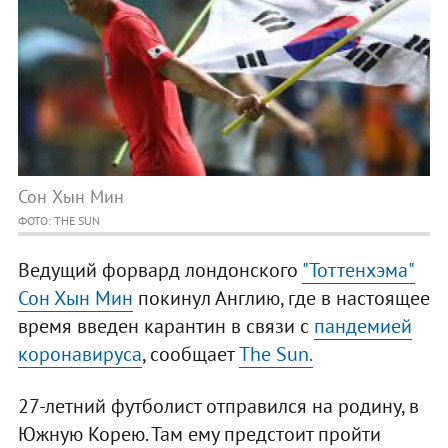
Сон Хын Мин
ФОТО: THE SUN
Ведущий форвард лондонского
"Тоттенхэма"
Сон Хын Мин
покинул Англию, где в настоящее
время введен карантин в связи с
пандемией
коронавируса
, сообщает
The Sun.
27-летний футболист отправился на родину, в
Южную Корею. Там ему предстоит пройти