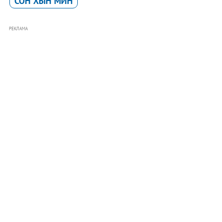
СОН ХЫН МИН
РЕКЛАМА