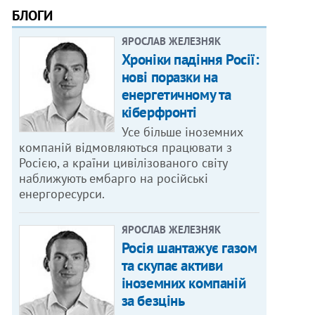
БЛОГИ
ЯРОСЛАВ ЖЕЛЕЗНЯК
Хроніки падіння Росії:
нові поразки на
енергетичному та
кіберфронті
Усе більше іноземних
компаній відмовляються працювати з
Росією, а країни цивілізованого світу
наближують ембарго на російські
енергоресурси.
ЯРОСЛАВ ЖЕЛЕЗНЯК
Росія шантажує газом
та скупає активи
іноземних компаній
за безцінь