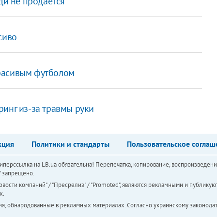
ди не продается
сиво
расивым футболом
инг из-за травмы руки
кция
Политики и стандарты
Пользовательское соглаш
перссылка на LB.ua обязательна! Перепечатка, копирование, воспроизведени
а" запрещено.
вости компаний" / "Пресрелиз" / "Promoted", являются рекламными и публикуют
х.
ия, обнародованные в рекламных материалах. Согласно украинскому законодат