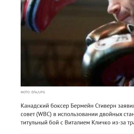
ФОТО: EPA/UPG
Канадский боксер Бермейн Стиверн заявил
совет (WBC) в использовании двойных ста
титульный бой с Виталием Кличко из-за т