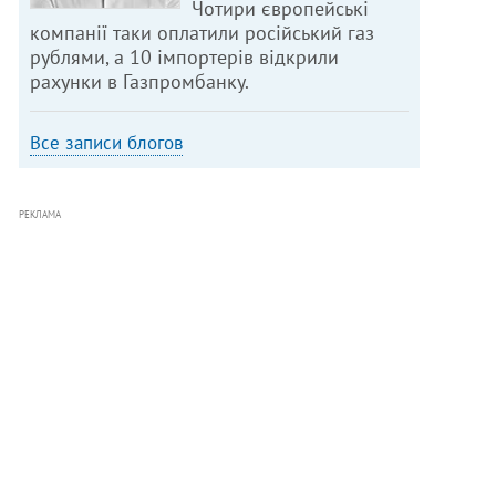
Чотири європейські
компанії таки оплатили російський газ
рублями, а 10 імпортерів відкрили
рахунки в Газпромбанку.
Все записи блогов
РЕКЛАМА