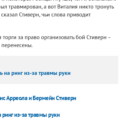
был травмирован, а вот Виталия никто тронуть
 сказал Стиверн, чьи слова приводит
 торги за право организовать бой Стиверн –
и перенесены.
 на ринг из-за травмы руки
ис Арреола и Бермейн Стиверн
 ринг из-за травмы руки