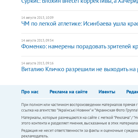
Суркис: Блохин внесет коррективы, а Хачери
14 августа 2013, 10:09
ЧМ по легкой атлетике: Исинбаева ушла кра
14 августа 2013, 09:54
Фоменко: намерены порадовать зрителей к
14 августа 2013, 09:16
Виталию Кличко разрешили не выходить на р
Про нас
Реклама на сайте
Ивенты
Реда
При полном или частичном воспроизведении материалов прямая ги
ссылка на агентство "Українськi Новини" и "Украинская Фото Групп
Материалы, которые размещаются на сайте с меткой "Реклама" / "Но
этого контента и разделяет мнения, высказанные в этих материала
Редакция не несет ответственности за факты и оценочные сужден
рекламодатель.