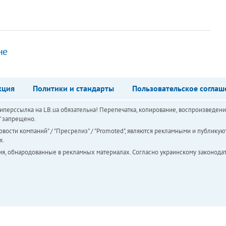
не
кция
Политики и стандарты
Пользовательское соглаш
перссылка на LB.ua обязательна! Перепечатка, копирование, воспроизведени
а" запрещено.
вости компаний" / "Пресрелиз" / "Promoted", являются рекламными и публикуют
х.
ия, обнародованные в рекламных материалах. Согласно украинскому законодат