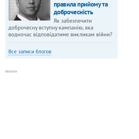
правила прийому та
доброчесність
Як забезпечити
доброчесну вступну кампанію, яка
водночас відповідатиме викликам війни?
Все записи блогов
РЕКЛАМА