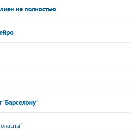
олнен не полностью
нейро
т "Барселону"
 опасны"