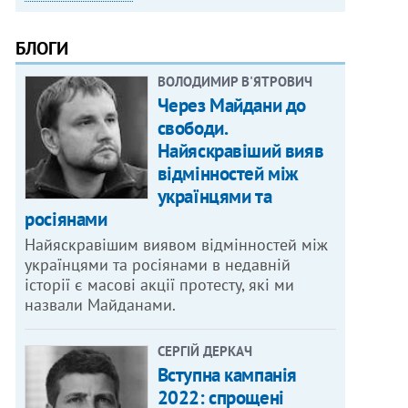
БЛОГИ
ВОЛОДИМИР В'ЯТРОВИЧ
Через Майдани до
свободи.
Найяскравіший вияв
відмінностей між
українцями та
росіянами
Найяскравішим виявом відмінностей між
українцями та росіянами в недавній
історії є масові акції протесту, які ми
назвали Майданами.
СЕРГІЙ ДЕРКАЧ
Вступна кампанія
2022: спрощені