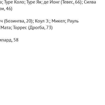
; Туре Коло; Туре Яя; де Йонг (Тевес, 66); Силва
и, 46)
 (Бозингва, 20); Коул Э.; Микел; Рауль
Мата; Торрес (Дрогба, 73)
эмпард, 58