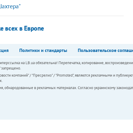
Шахтера"
е всех в Европе
кция
Политики и стандарты
Пользовательское соглаш
перссылка на LB.ua обязательна! Перепечатка, копирование, воспроизведени
а" запрещено.
вости компаний" / "Пресрелиз" / "Promoted", являются рекламными и публикуют
х.
ия, обнародованные в рекламных материалах. Согласно украинскому законодат