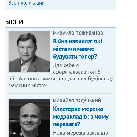
Все публикации
БЛОГИ
МИХАЙЛО ПОЖИВАНОВ
Війна навчила: які
міста ми маємо
будувати тепер?
Для себе я
сформулював топ-5
обов’язкових вимог до сучасних будівель у
сучасних містах.
МИХАЙЛО РАДУЦЬКИЙ
Кластерна мережа
медзакладів: в чому
перевага?
Нова мережа закладів