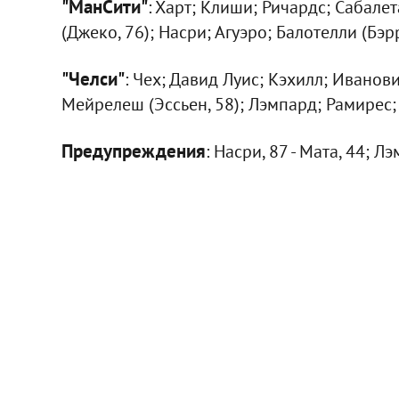
"МанСити"
: Харт; Клиши; Ричардс; Сабалета
(Джеко, 76); Насри; Агуэро; Балотелли (Бэрр
"Челси"
: Чех; Давид Луис; Кэхилл; Иванович
Мейрелеш (Эссьен, 58); Лэмпард; Рамирес; 
Предупреждения
: Насри, 87 - Мата, 44; Л