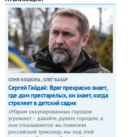
СОНЯ КОШКІНА , ОЛЕГ БАЗАР
Сергей Гайдай: Враг прекрасно знает,
где дом престарелых, он знает, когда
стреляет в детский садик
«Мэрам оккупированных городов
угрожают – давайте, рулите городом, а
они отказываются: вы повесили
российский триколор, мы под этой