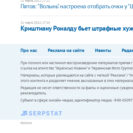
21 марта 2012, 17:22
Пятов: "Волынь" настроена отобрать очки у "
21 марта 2012, 17:14
Криштиану Роналду бьет штрафные хуж
Про нас
Реклама на сайте
Ивенты
Реда
При полном или частичном воспроизведении материалов прямая ги
ссылка на агентство "Українськi Новини" и "Украинская Фото Групп
Материалы, которые размещаются на сайте с меткой "Реклама" / "Но
этого контента и разделяет мнения, высказанные в этих материала
Редакция не несет ответственности за факты и оценочные сужден
рекламодатель.
Субъект в сфере онлайн-медиа; идентификатор медиа - R40-05097
РЕКЛАМА