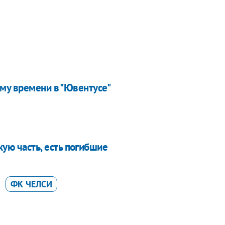
му времени в "Ювентусе"
кую часть, есть погибшие
ФК ЧЕЛСИ