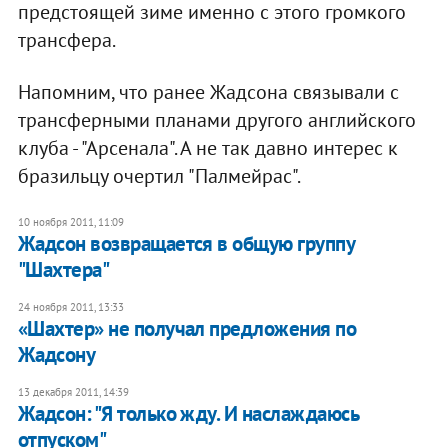
предстоящей зиме именно с этого громкого
трансфера.
Напомним, что ранее Жадсона связывали с
трансферными планами другого английского
клуба - "Арсенала". А не так давно интерес к
бразильцу очертил "Палмейрас".
10 ноября 2011, 11:09
Жадсон возвращается в общую группу
"Шахтера"
24 ноября 2011, 13:33
«Шахтер» не получал предложения по
Жадсону
13 декабря 2011, 14:39
Жадсон: "Я только жду. И наслаждаюсь
отпуском"