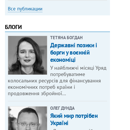
Все публикации
БЛОГИ
ТЕТЯНА БОГДАН
Державні позики і
борги у воєнній
економіці
У найближчі місяці Уряд
потребуватиме
колосальних ресурсів для фінансування
економічних потреб країни і
продовження збройної…
ОЛЕГ ДУНДА
Який мир потрібен
Україні