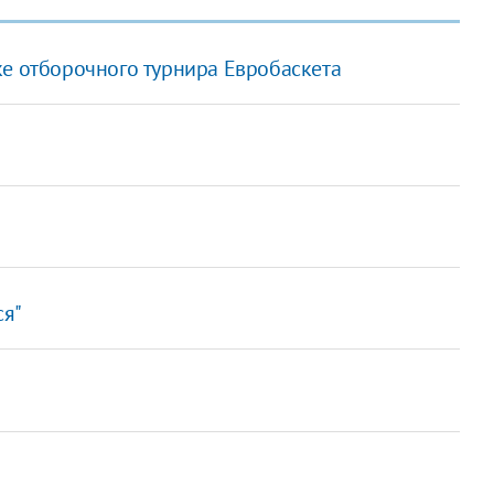
ке отборочного турнира Евробаскета
ся"