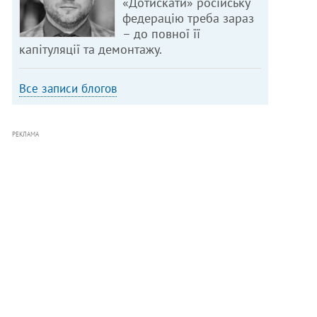
«Дотискати» російську
федерацію треба зараз
– до повної її
капітуляції та демонтажу.
Все записи блогов
РЕКЛАМА