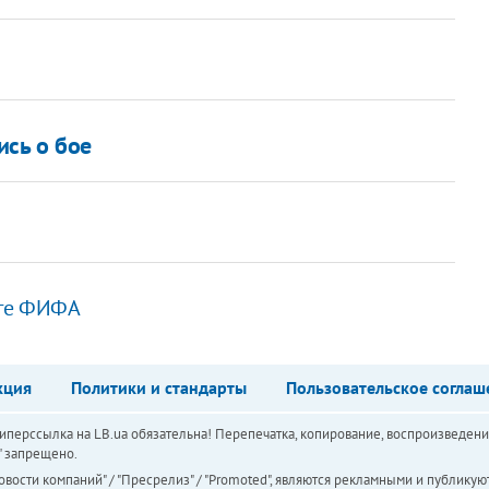
ись о бое
нге ФИФА
кция
Политики и стандарты
Пользовательское соглаш
перссылка на LB.ua обязательна! Перепечатка, копирование, воспроизведени
а" запрещено.
вости компаний" / "Пресрелиз" / "Promoted", являются рекламными и публикуют