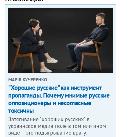
МАРІЯ КУЧЕРЕНКО
"Хорошие русские" как инструмент
пропаганды. Почему мнимые русские
оппозиционеры и несогласные
токсичны
Затягивание "хороших русских" в
украинское медиа-поле в том или ином
виде – это подыгрывание врагу.