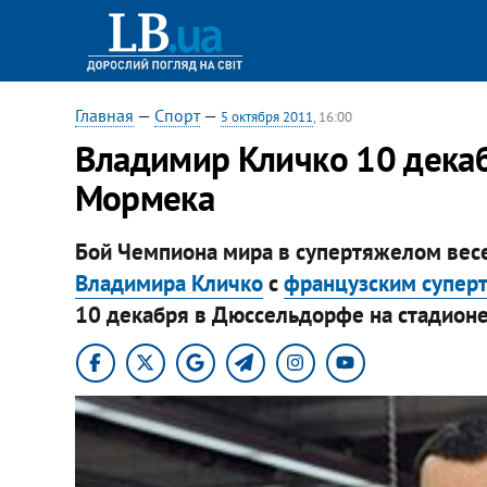
Главная
—
Спорт
—
5 октября 2011
, 16:00
Владимир Кличко 10 декаб
Мормека
Бой Чемпиона мира в супертяжелом ве
Владимира Кличко
с
французским супе
10 декабря в Дюссельдорфе на стадионе н