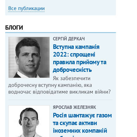
Все публикации
БЛОГИ
СЕРГІЙ ДЕРКАЧ
Вступна кампанія
2022: спрощені
правила прийому та
доброчесність
Як забезпечити
доброчесну вступну кампанію, яка
водночас відповідатиме викликам війни?
ЯРОСЛАВ ЖЕЛЕЗНЯК
Росія шантажує газом
та скупає активи
іноземних компаній