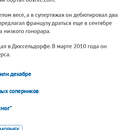
ом весе, а в супертяжах он дебютировал два
 предлагал французу драться еще в сентябре
за низкого гонорара.
л в Дюссельдорфе. В марте 2010 года он
рса.
 или декабре
ных соперников
смог"
 МОРМЕК