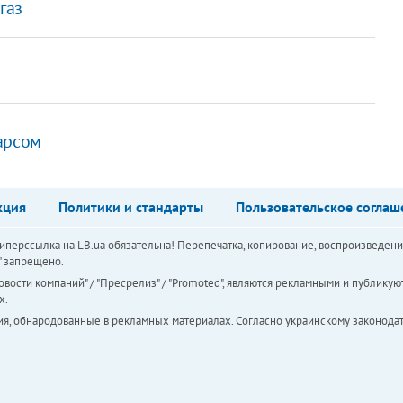
газ
арсом
кция
Политики и стандарты
Пользовательское соглаш
перссылка на LB.ua обязательна! Перепечатка, копирование, воспроизведени
а" запрещено.
вости компаний" / "Пресрелиз" / "Promoted", являются рекламными и публикуют
х.
ия, обнародованные в рекламных материалах. Согласно украинскому законодат