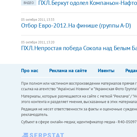
ПХЛ. Беркут одолел Компаньон-Нафто
ВИДЕО
05 октября 2011, 13:33
​Отбор Евро-2012. На финише (группы А-D)
05 октября 2011, 13:20
ПХЛ. Непростая победа Сокола над Белым Б
Про нас
Реклама на сайте
Ивенты
Реда
При полном или частичном воспроизведении материалов прямая ги
ссылка на агентство "Українськi Новини" и "Украинская Фото Групп
Материалы, которые размещаются на сайте с меткой "Реклама" / "Но
этого контента и разделяет мнения, высказанные в этих материала
Редакция не несет ответственности за факты и оценочные сужден
рекламодатель.
Субъект в сфере онлайн-медиа; идентификатор медиа - R40-05097