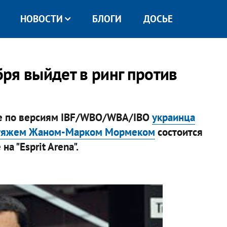
НОВОСТИ
БЛОГИ
ДОСЬЕ
ря выйдет в ринг против
се по версиям IBF/WBO/WBA/IBO
украинца
ртяжем Жаном-Марком Мормеком
состоится
а "Esprit Arena".