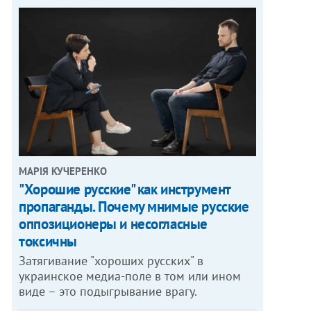
МАРІЯ КУЧЕРЕНКО
"Хорошие русские" как инструмент
пропаганды. Почему мнимые русские
оппозиционеры и несогласные
токсичны
Затягивание "хороших русских" в
украинское медиа-поле в том или ином
виде – это подыгрывание врагу.