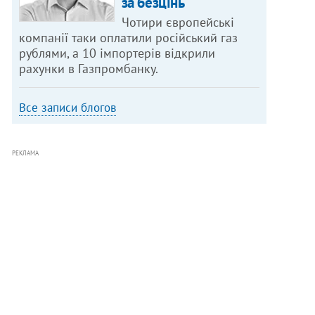
за безцінь
Чотири європейські
компанії таки оплатили російський газ
рублями, а 10 імпортерів відкрили
рахунки в Газпромбанку.
Все записи блогов
РЕКЛАМА