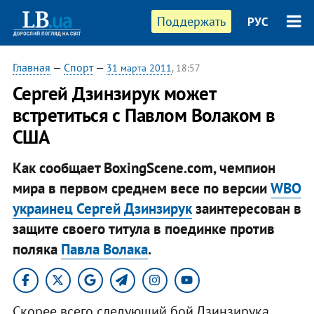
Поддержать
РУС
Главная
—
Спорт
—
31 марта 2011
, 18:57
Сергей Дзинзирук может
встретиться с Павлом Волаком в
США
Как сообщает BoxingScene.com, чемпион
мира в первом среднем весе по версии
WBO
украинец Сергей Дзинзирук
заинтересован в
защите своего титула в поединке против
поляка
Павла Волака
.
Скорее всего следующий бой Дзинзирука