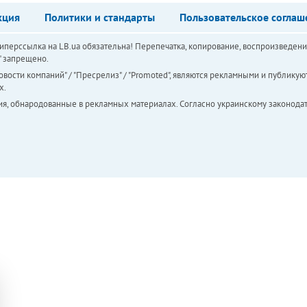
кция
Политики и стандарты
Пользовательское соглаш
перссылка на LB.ua обязательна! Перепечатка, копирование, воспроизведени
а" запрещено.
вости компаний" / "Пресрелиз" / "Promoted", являются рекламными и публикуют
х.
ия, обнародованные в рекламных материалах. Согласно украинскому законодат