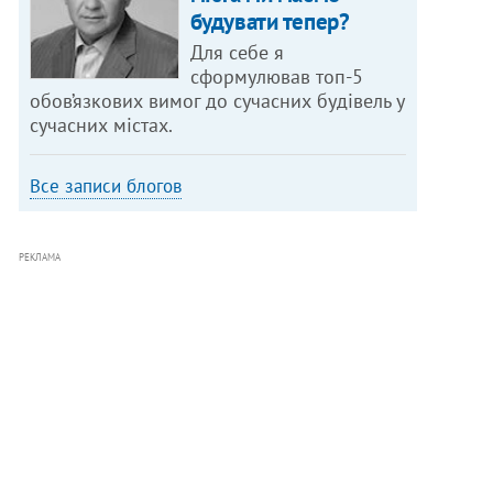
будувати тепер?
Для себе я
сформулював топ-5
обов’язкових вимог до сучасних будівель у
сучасних містах.
Все записи блогов
РЕКЛАМА