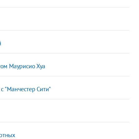
"
й
том Маурисио Хуа
 с "Манчестер Сити"
вотных