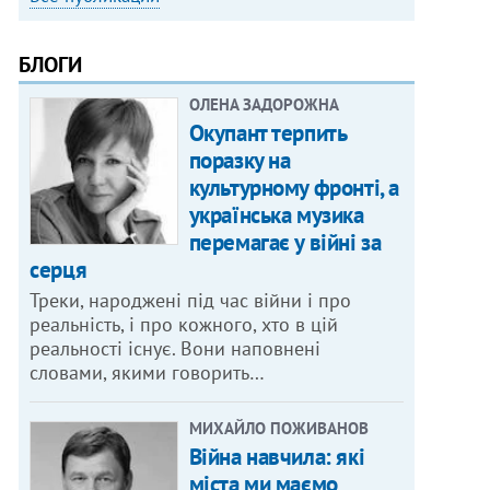
БЛОГИ
ОЛЕНА ЗАДОРОЖНА
Окупант терпить
поразку на
культурному фронті, а
українська музика
перемагає у війні за
серця
Треки, народжені під час війни і про
реальність, і про кожного, хто в цій
реальності існує. Вони наповнені
словами, якими говорить…
МИХАЙЛО ПОЖИВАНОВ
Війна навчила: які
міста ми маємо