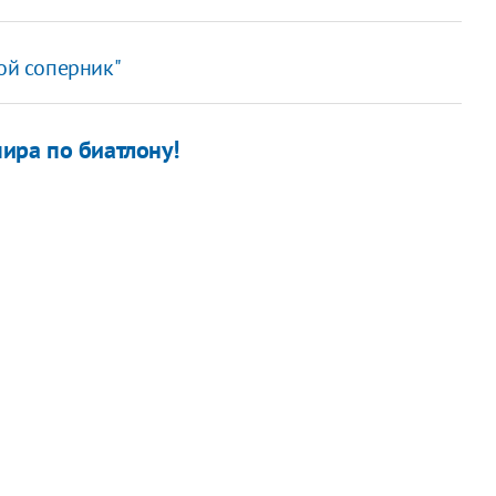
той соперник"
ира по биатлону!