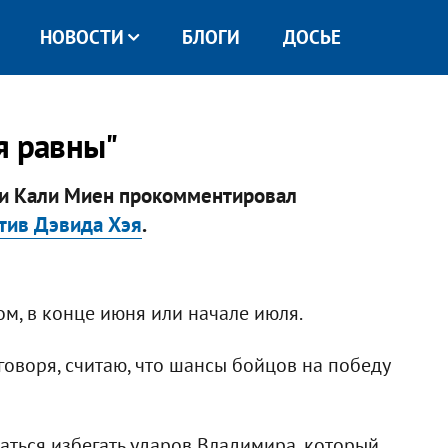
НОВОСТИ
БЛОГИ
ДОСЬЕ
я равны"
ии Кали Миен прокомментировал
тив Дэвида Хэя
.
м, в конце июня или начале июля.
о говоря, считаю, что шансы бойцов на победу
раться избегать ударов Владимира, который