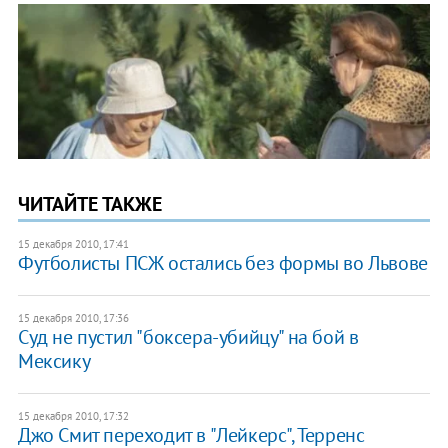
ЧИТАЙТЕ ТАКЖЕ
15 декабря 2010, 17:41
Футболисты ПСЖ остались без формы во Львове
15 декабря 2010, 17:36
Суд не пустил "боксера-убийцу" на бой в
Мексику
15 декабря 2010, 17:32
Джо Смит переходит в "Лейкерс", Терренс