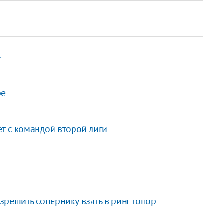
»
ре
т с командой второй лиги
решить сопернику взять в ринг топор