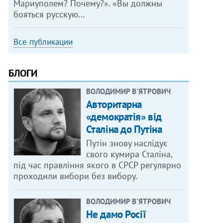
Мариуполем? Почему?». «Вы должны
бояться русскую…
Все публикации
БЛОГИ
ВОЛОДИМИР В'ЯТРОВИЧ
Авторитарна
«демократія» від
Сталіна до Путіна
Путін знову наслідує
свого кумира Сталіна,
під час правління якого в СРСР регулярно
проходили вибори без вибору.
ВОЛОДИМИР В'ЯТРОВИЧ
Не дамо Росії