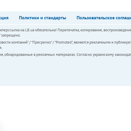
кция
Политики и стандарты
Пользовательское соглаш
перссылка на LB.ua обязательна! Перепечатка, копирование, воспроизведени
а" запрещено.
вости компаний" / "Пресрелиз" / "Promoted", являются рекламными и публикуют
х.
ия, обнародованные в рекламных материалах. Согласно украинскому законодат