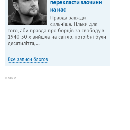
перекласти злочини
на нас
Правда завжди
сильніша. Тільки для
того, аби правда про борців за свободу в
1940-50-х вийшла на світло, потрібні були
десятиліття,…
Все записи блогов
РЕКЛАМА