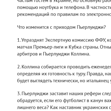
частым гостем в Украине, но основную раб
помощью ноутбука и телефона. В частности
рекомендаций по правилам по электронной
Что изменится с приходом Пьерлуиджи?
1. Упразднят Экспертную комиссию ФФУ, 
матчах Премьер-лиги и Кубка страны. Отн
арбитров и Пьерлуиджи Коллина.
2. Коллина собирается проводить еженедел
определяя их готовность к туру. Правда, н
будет выглядеть технически, но итальянец 
3. Пьерлуиджи заставит наших рефери след
обрадуется, если его футболист в канун в
лишнего веса? Как наставник украинских су