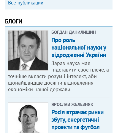
Все публикации
БЛОГИ
БОГДАН ДАНИЛИШИН
Про роль
національної науки у
відродженні України
Зараз наука має
підставити своє плече, а
точніше вкласти розум і інтелект, аби
щонайшвидше досягти відновлення
економіки нашої держави.
ЯРОСЛАВ ЖЕЛЕЗНЯК
Росія втрачає ринки
збуту, енергетичні
проекти та футбол