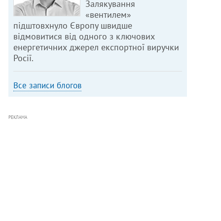
Залякування
«вентилем»
підштовхнуло Європу швидше
відмовитися від одного з ключових
енергетичних джерел експортної виручки
Росії.
Все записи блогов
РЕКЛАМА