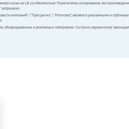
перссылка на LB.ua обязательна! Перепечатка, копирование, воспроизведени
а" запрещено.
вости компаний" / "Пресрелиз" / "Promoted", являются рекламными и публикуют
х.
ия, обнародованные в рекламных материалах. Согласно украинскому законодат