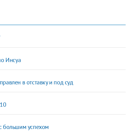
"
по Инсуа
равлен в отставку и под суд
010
 с большим успехом