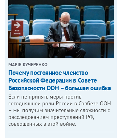
МАРІЯ КУЧЕРЕНКО
​Почему постоянное членство
Российской Федерации в Совете
Безопасности ООН – большая ошибка
Если не принять меры против
сегодняшней роли России в Совбезе ООН
– мы получим значительные сложности с
расследованием преступлений РФ,
совершенных в этой войне.