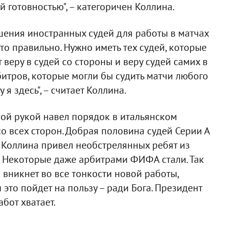
 готовностью", – категоричен Коллина.
ашения иностранных судей для работы в матчах
то правильно. Нужно иметь тех судей, которые
т веру в судей со стороны и веру судей самих в
битров, которые могли бы судить матчи любого
я здесь", – считает Коллина.
ной рукой навел порядок в итальянском
со всех сторон. Добрая половина судей Серии А
х Коллина привел необстрелянных ребят из
! Некоторые даже арбитрами ФИФА стали. Так
 вникнет во все тонкости новой работы,
это пойдет на пользу – ради Бога. Президент
абот хватает.