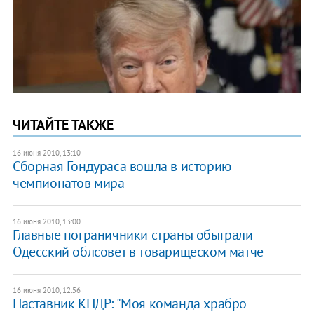
ЧИТАЙТЕ ТАКЖЕ
16 июня 2010, 13:10
Сборная Гондураса вошла в историю
чемпионатов мира
16 июня 2010, 13:00
Главные пограничники страны обыграли
Одесский облсовет в товарищеском матче
16 июня 2010, 12:56
Наставник КНДР: "Моя команда храбро