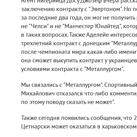
Агент нигерийца Досу Джозеф вчера расск
заключению контракту с "Эвертоном". Но п
за последние два года, он мог не получить 
не "Челси" и не "Манчестер Юнайтед", ко
в таких вопросах. Также Аделейе интересов
трехлетний контракт с донецким "Металлург
после чемпионата мира какая-либо именит
она сможет выкупить контракт у украинцев
условиями контракта с "Металлургом".
Мы связались с "Металлургом". Спортивны
Михайлович отказался что-либо комментир
по этому поводу сказать не может".
Также сегодня появились сообщения, что 
Цетнарски может оказаться в харьковском 