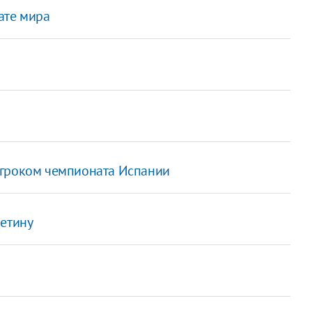
ате мира
игроком чемпионата Испании
Четину