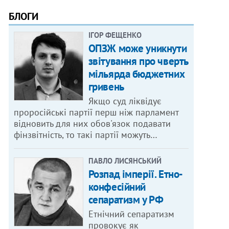
БЛОГИ
ІГОР ФЕЩЕНКО
ОПЗЖ може уникнути
звітування про чверть
мільярда бюджетних
гривень
Якщо суд ліквідує
проросійські партії перш ніж парламент
відновить для них обов'язок подавати
фінзвітність, то такі партії можуть…
ПАВЛО ЛИСЯНСЬКИЙ
Розпад імперії. Етно-
конфесійний
сепаратизм у РФ
Етнічний сепаратизм
провокує як