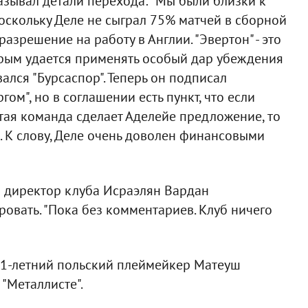
азывал детали перехода: "Мы были близки к
оскольку Деле не сыграл 75% матчей в сборной
разрешение на работу в Англии. "Эвертон" - это
торым удается применять особый дар убеждения
ался "Бурсаспор". Теперь он подписал
ом", но в соглашении есть пункт, что если
ая команда сделает Аделейе предложение, то
. К слову, Деле очень доволен финансовыми
й директор клуба Исраэлян Вардан
овать. "Пока без комментариев. Клуб ничего
21-летний польский плеймейкер Матеуш
"Металлисте".