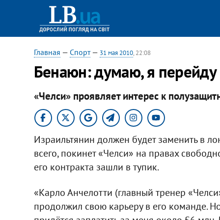
Главная
—
Спорт
—
31 мая 2010
, 22:08
Бенаюн: думаю, я перейду 
«Челси» проявляет интерес к полузащит
Израильтянин должен будет заменить в ло
всего, покинет «Челси» на правах свободн
его контракта зашли в тупик.
«Карло Анчелотти (главный тренер «Челси» 
продолжил свою карьеру в его команде. Но
придётся заплатить за меня около £6 млн. 