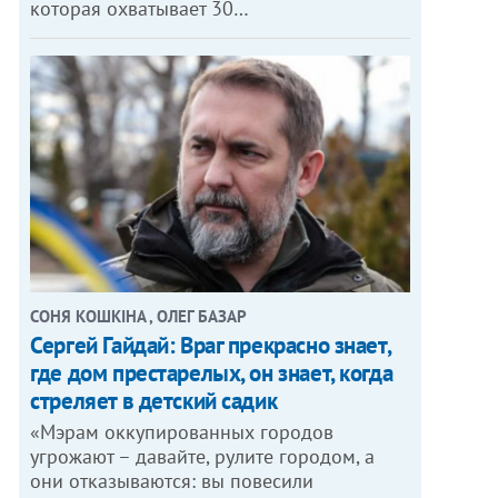
которая охватывает 30…
СОНЯ КОШКІНА , ОЛЕГ БАЗАР
Сергей Гайдай: Враг прекрасно знает,
где дом престарелых, он знает, когда
стреляет в детский садик
«Мэрам оккупированных городов
угрожают – давайте, рулите городом, а
они отказываются: вы повесили