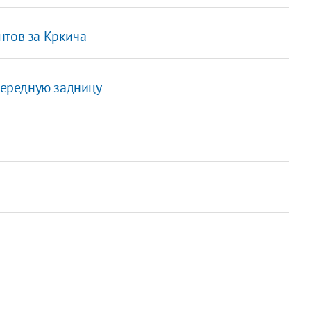
нтов за Кркича
очередную задницу