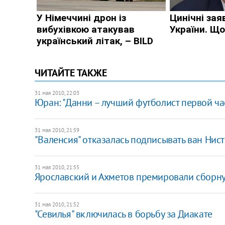
ЧИТАЙТЕ ТАКЖЕ
31 мая 2010, 22:03
Юран: "Данни – лучший футболист первой час
31 мая 2010, 21:59
"Валенсия" отказалась подписывать ван Нис
31 мая 2010, 21:55
Ярославский и Ахметов премировали сборн
31 мая 2010, 21:52
"Севилья" включилась в борьбу за Диакате