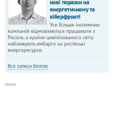
нові поразки на
енергетичному та
кіберфронті
Усе більше іноземних
компаній відмовляються працювати з
Росією, а країни цивілізованого світу
наближують ембарго на російські
енергоресурси.
Все записи блогов
РЕКЛАМА