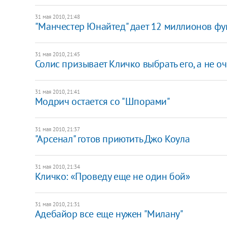
31 мая 2010, 21:48
"Манчестер Юнайтед" дает 12 миллионов фу
31 мая 2010, 21:45
Солис призывает Кличко выбрать его, а не 
31 мая 2010, 21:41
Модрич остается со "Шпорами"
31 мая 2010, 21:37
"Арсенал" готов приютить Джо Коула
31 мая 2010, 21:34
Кличко: «Проведу еще не один бой»
31 мая 2010, 21:31
Адебайор все еще нужен "Милану"