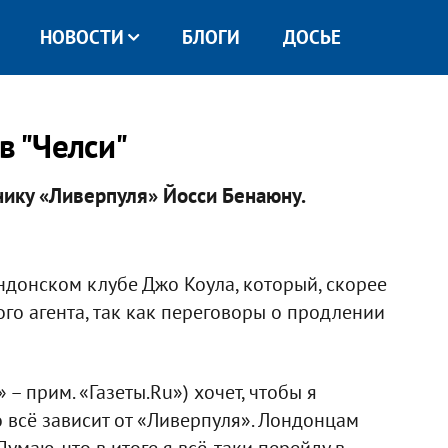
НОВОСТИ
БЛОГИ
ДОСЬЕ
в "Челси"
нику «Ливерпуля» Йосси Бенаюну.
ндонском клубе Джо Коула, который, скорее
ого агента, так как переговоры о продлении
– прим. «Газеты.Ru») хочет, чтобы я
 всё зависит от «Ливерпуля». Лондонцам
Думаю, что в итоге я всё-таки перейду в