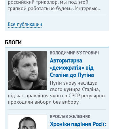
российский триколор, мы под этой
тряпкой работать не будем». Интервью…
Все публикации
БЛОГИ
ВОЛОДИМИР В'ЯТРОВИЧ
Авторитарна
«демократія» від
Сталіна до Путіна
Путін знову наслідує
свого кумира Сталіна,
під час правління якого в СРСР регулярно
проходили вибори без вибору.
ЯРОСЛАВ ЖЕЛЕЗНЯК
Хроніки падіння Росії: