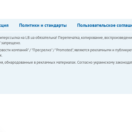
кция
Политики и стандарты
Пользовательское соглаш
перссылка на LB.ua обязательна! Перепечатка, копирование, воспроизведени
а" запрещено.
вости компаний" / "Пресрелиз" / "Promoted", являются рекламными и публикуют
х.
ия, обнародованные в рекламных материалах. Согласно украинскому законодат