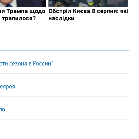
ти сезона в России"
телроя
ую