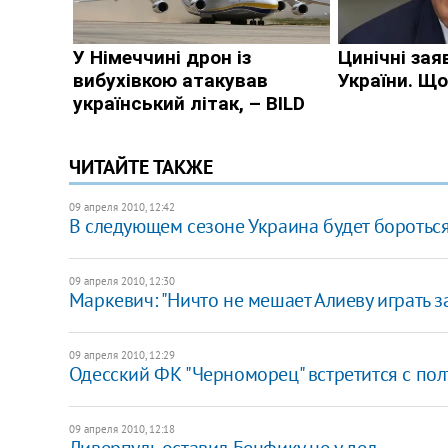
ЧИТАЙТЕ ТАКЖЕ
09 апреля 2010, 12:42
В следующем сезоне Украина будет бороться
09 апреля 2010, 12:30
Маркевич: "Ничто не мешает Алиеву играть з
09 апреля 2010, 12:29
Одесский ФК "Черноморец" встретится с пол
09 апреля 2010, 12:18
Ливерпуль оставил Бенфику не у дел