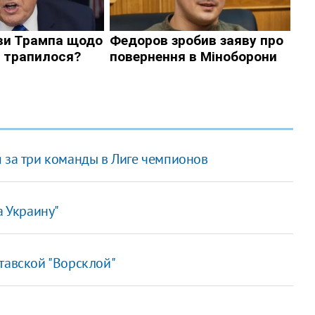
 за три команды в Лиге чемпионов
а Украину"
тавской "Ворсклой"