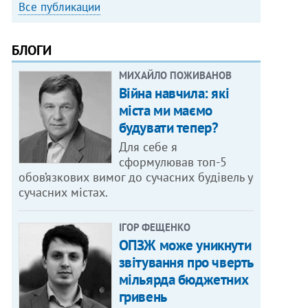
Все публикации
БЛОГИ
МИХАЙЛО ПОЖИВАНОВ
Війна навчила: які
міста ми маємо
будувати тепер?
Для себе я
сформулював топ-5
обов’язкових вимог до сучасних будівель у
сучасних містах.
ІГОР ФЕЩЕНКО
ОПЗЖ може уникнути
звітування про чверть
мільярда бюджетних
гривень