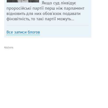
Якщо суд ліквідує
проросійські партії перш ніж парламент
відновить для них обов'язок подавати
фінзвітність, то такі партії можуть…
Все записи блогов
РЕКЛАМА