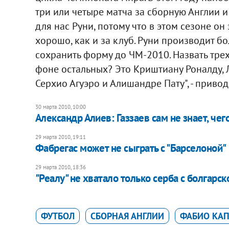
три или четыре матча за сборную Англии и
для нас Руни, потому что в этом сезоне он
хорошо, как и за клуб. Руни производит б
сохранить форму до ЧМ-2010. Назвать тре
фоне остальных? Это Криштиану Роналду, 
Серхио Агуэро и Алишандре Пату", - приво
30 марта 2010, 10:00
Александр Алиев: Газзаев сам не знает, чег
29 марта 2010, 19:11
Фабрегас может не сыграть с "Барселоной"
29 марта 2010, 18:36
"Реалу" не хватало только серба с болгарс
ФУТБОЛ
СБОРНАЯ АНГЛИИ
ФАБИО КА