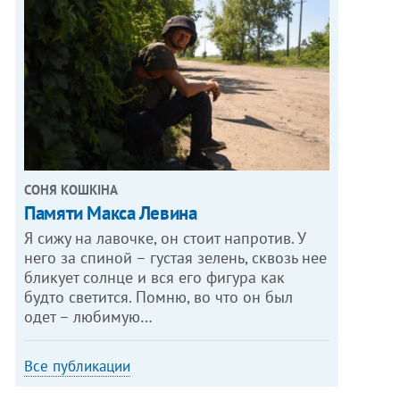
СОНЯ КОШКІНА
Памяти Макса Левина
Я сижу на лавочке, он стоит напротив. У
него за спиной – густая зелень, сквозь нее
бликует солнце и вся его фигура как
будто светится. Помню, во что он был
одет – любимую…
Все публикации