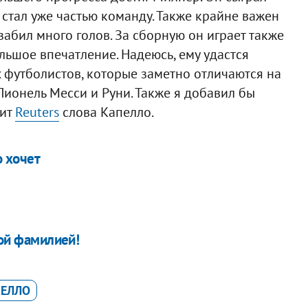
 стал уже частью команду. Также крайне важен
 забил много голов. За сборную он играет также
ольшое впечатление. Надеюсь, ему удастся
х футболистов, которые заметно отличаются на
Лионель Месси и Руни. Также я добавил бы
дит
Reuters
слова Капелло.
о хочет
кой фамилией!
ПЕЛЛО