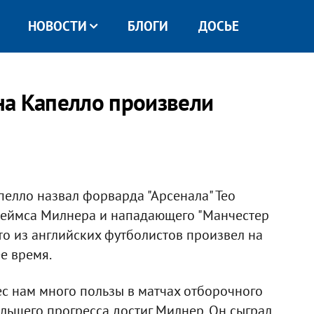
НОВОСТИ
БЛОГИ
ДОСЬЕ
на Капелло произвели
елло назвал форварда "Арсенала" Тео
Джеймса Милнера и нападающего "Манчестер
кто из английских футболистов произвел на
е время.
ес нам много пользы в матчах отборочного
льшего прогресса достиг Милнер. Он сыграл