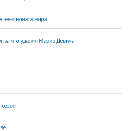
ле чемпионата мира
л, за что удалил Марко Девича
 сезон
ове