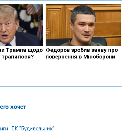
чего хочет
иги - БК "Будивельник"