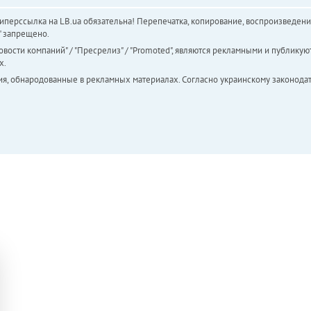
перссылка на LB.ua обязательна! Перепечатка, копирование, воспроизведени
а" запрещено.
вости компаний" / "Пресрелиз" / "Promoted", являются рекламными и публикуют
х.
ия, обнародованные в рекламных материалах. Согласно украинскому законодат