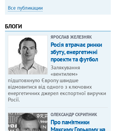
Все публикации
БЛОГИ
ЯРОСЛАВ ЖЕЛЕЗНЯК
Росія втрачає ринки
збуту, енергетичні
проекти та футбол
Залякування
«вентилем»
підштовхнуло Європу швидше
відмовитися від одного з ключових
енергетичних джерел експортної виручки
Росії.
ОЛЕКСАНДР СКРИПНИК
Про пам’ятники
Максиму Горькому на