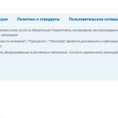
кция
Политики и стандарты
Пользовательское соглаш
перссылка на LB.ua обязательна! Перепечатка, копирование, воспроизведени
а" запрещено.
вости компаний" / "Пресрелиз" / "Promoted", являются рекламными и публикуют
х.
ия, обнародованные в рекламных материалах. Согласно украинскому законодат