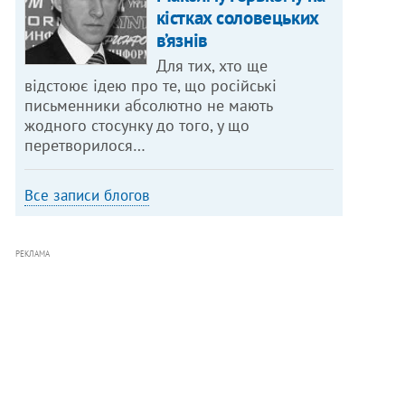
кістках соловецьких
в’язнів
Для тих, хто ще
відстоює ідею про те, що російські
письменники абсолютно не мають
жодного стосунку до того, у що
перетворилося…
Все записи блогов
РЕКЛАМА