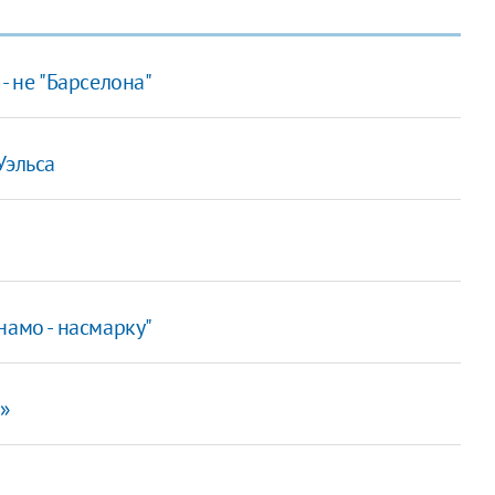
- не "Барселона"
Уэльса
намо - насмарку"
е»