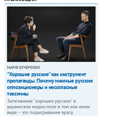
МАРІЯ КУЧЕРЕНКО
"Хорошие русские" как инструмент
пропаганды. Почему мнимые русские
оппозиционеры и несогласные
токсичны
Затягивание "хороших русских" в
украинское медиа-поле в том или ином
виде – это подыгрывание врагу.