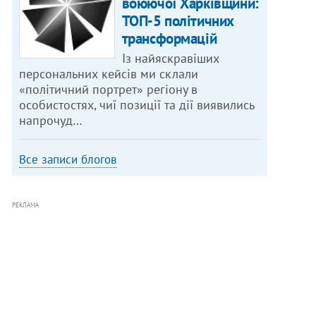
воюючої Харківщини:
ТОП-5 політичних
трансформацій
Із найяскравіших
персональних кейсів ми склали
«політичний портрет» регіону в
особистостях, чиї позиції та дії виявились
напрочуд…
Все записи блогов
РЕКЛАМА