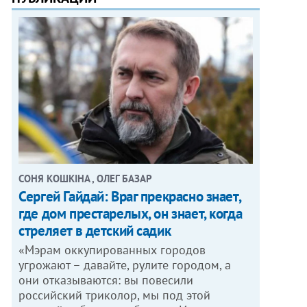
СОНЯ КОШКІНА , ОЛЕГ БАЗАР
Сергей Гайдай: Враг прекрасно знает,
где дом престарелых, он знает, когда
стреляет в детский садик
«Мэрам оккупированных городов
угрожают – давайте, рулите городом, а
они отказываются: вы повесили
российский триколор, мы под этой