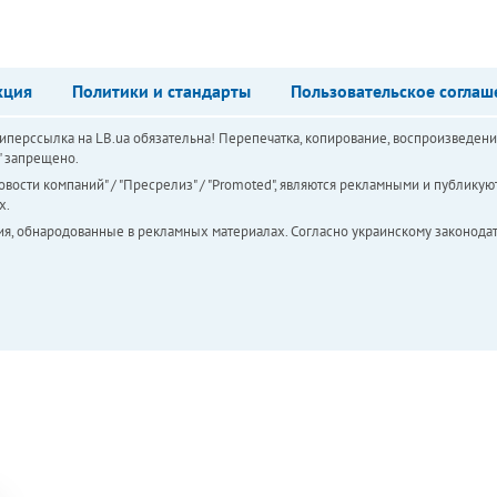
кция
Политики и стандарты
Пользовательское соглаш
перссылка на LB.ua обязательна! Перепечатка, копирование, воспроизведени
а" запрещено.
вости компаний" / "Пресрелиз" / "Promoted", являются рекламными и публикуют
х.
ия, обнародованные в рекламных материалах. Согласно украинскому законодат