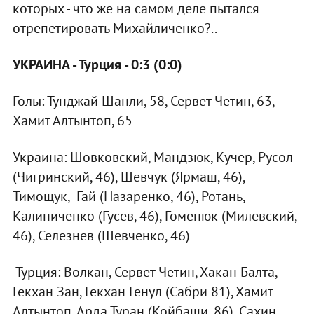
которых - что же на самом деле пытался
отрепетировать Михайличенко?..
УКРАИНА - Турция - 0:3 (0:0)
Голы: Тунджай Шанли, 58, Сервет Четин, 63,
Хамит Алтынтоп, 65
Украина: Шовковский, Мандзюк, Кучер, Русол
(Чигринский, 46), Шевчук (Ярмаш, 46),
Тимощук, Гай (Назаренко, 46), Ротань,
Калиниченко (Гусев, 46), Гоменюк (Милевский,
46), Селезнев (Шевченко, 46)
Турция: Волкан, Сервет Четин, Хакан Балта,
Гекхан Зан, Гекхан Генул (Сабри 81), Хамит
Алтынтоп, Арда Туран (Койбаши, 86), Сахин