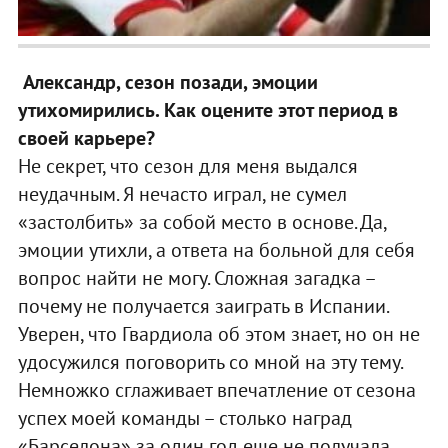
А
л
ександр, сезон позади, эмоции
утихомирились. Как оцените этот период в
своей карьере?
Не секрет, что сезон для меня выдался
неудачным. Я нечасто играл, не сумел
«застолбить» за собой место в основе. Да,
эмоции утихли, а ответа на больной для себя
вопрос найти не могу. Сложная загадка –
почему не получается заиграть в Испании.
Уверен, что Гвардиола об этом знает, но он не
удосужился поговорить со мной на эту тему.
Немножко сглаживает впечатление от сезона
успех моей команды – столько наград
«Барселона» за один год еще не получала.