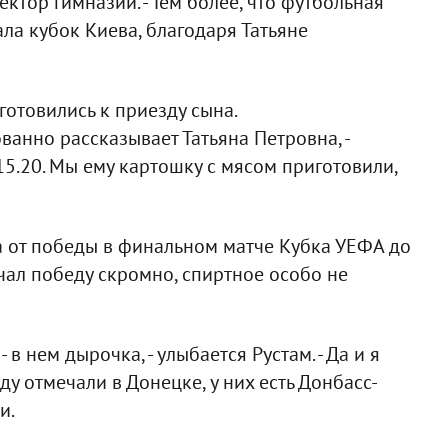
ектор гимназии. - Тем более, что футбольная
ла кубок Киева, благодаря Татьяне
готовились к приезду сына.
ованно рассказывает Татьяна Петровна, -
15.20. Мы ему картошку с мясом приготовили,
тва от победы в финальном матче Кубка УЕФА до
ечал победу скромно, спиртное особо не
 в нем дырочка, - улыбается Рустам. - Да и я
у отмечали в Донецке, у них есть Донбасс-
и.