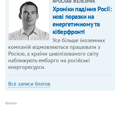
ЯРОСЛАВ ЖЕЛЕЗНЯК
Хроніки падіння Росії:
нові поразки на
енергетичному та
кіберфронті
Усе більше іноземних
компаній відмовляються працювати з
Росією, а країни цивілізованого світу
наближують ембарго на російські
енергоресурси.
Все записи блогов
РЕКЛАМА