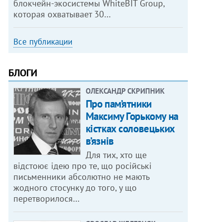
блокчейн-экосистемы WhiteBIT Group,
которая охватывает 30…
Все публикации
БЛОГИ
ОЛЕКСАНДР СКРИПНИК
Про пам’ятники
Максиму Горькому на
кістках соловецьких
в’язнів
Для тих, хто ще
відстоює ідею про те, що російські
письменники абсолютно не мають
жодного стосунку до того, у що
перетворилося…