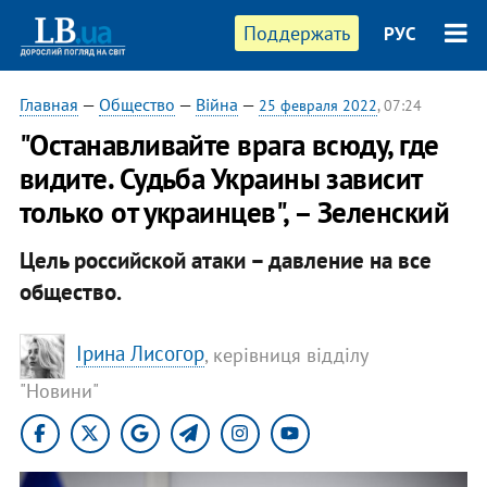
Поддержать
РУС
Главная
—
Общество
—
Війна
—
25 февраля 2022
, 07:24
"Останавливайте врага всюду, где
видите. Судьба Украины зависит
только от украинцев", – Зеленский
Цель российской атаки – давление на все
общество.
Ірина Лисогор
, керівниця відділу
"Новини"