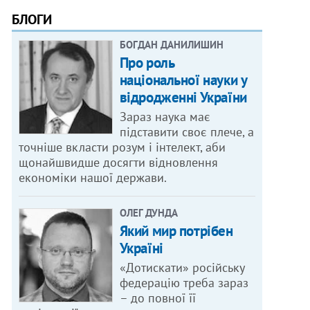
БЛОГИ
БОГДАН ДАНИЛИШИН
Про роль
національної науки у
відродженні України
Зараз наука має
підставити своє плече, а
точніше вкласти розум і інтелект, аби
щонайшвидше досягти відновлення
економіки нашої держави.
ОЛЕГ ДУНДА
Який мир потрібен
Україні
«Дотискати» російську
федерацію треба зараз
– до повної її