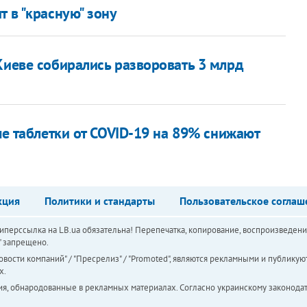
т в "красную" зону
Киеве собирались разворовать 3 млрд
ые таблетки от COVID-19 на 89% снижают
кция
Политики и стандарты
Пользовательское соглаш
перссылка на LB.ua обязательна! Перепечатка, копирование, воспроизведени
а" запрещено.
вости компаний" / "Пресрелиз" / "Promoted", являются рекламными и публикуют
х.
ия, обнародованные в рекламных материалах. Согласно украинскому законодат