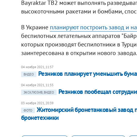
Bayraktar TB2 может выполнять разведыва
высокоточными ракетами и бомбами, спосо
В Украине
планируют построить завод и н
беспилотных летательных аппаратов "Байр
которых производят беспилотники в Турци
заинтересована в открытии нового завода
04 ноября 2021, 11:57
Резников планирует уменьшить бума
ВИДЕО
04 ноября 2021, 11:55
Резников пообещал сотрудни
ЭКСКЛЮЗИВ, ВИДЕО
03 ноября 2021, 20:39
Житомирский бронетанковый завод 
ФОТО
бронетехники